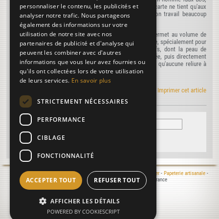
personnaliser le contenu, les publicités et
est interposée, de manière que la peau qui recouvre la carte ne tient qu'aux
cartons. Cette méthode permet au relieur d'exécuter son travail beaucoup
analyser notre trafic. Nous partageons
plus rapidement.
également des informations sur votre
utilisation de notre site avec nos
Certains relieurs prétendent que cette dernière reliure permet au volume de
s'ouvrir avec plus de facilité ; c'est une erreur. On fabrique, spécialement pour
partenaires de publicité et d'analyse qui
les ouvrages de liturgie, des reliures cousues sur nerfs, dont la peau de
peuvent les combiner avec d'autres
maroquin
ou de
chagrin
, convenablement parée et grattée, puis directement
informations que vous leur avez fournies ou
collée sur les cahiers, laisse au dos une souplesse telle qu'aucune reliure à
qu'ils ont collectées lors de votre utilisation
dos brisé ne pourrait l'atteindre.
de leurs services.
En savoir plus
Le manuel Roret en RSS
|
Imprimer cet article
STRICTEMENT NÉCESSAIRES
PERFORMANCE
CIBLAGE
FONCTIONNALITÉ
Mentions légales
- © 2000-2026 Le Moulin du Verger -
Moulin à papier
-
Papeterie artisanale
-
ACCEPTER TOUT
REFUSER TOUT
Atelier de reliure
- 16400 Puymoyen - Charente - France
Réalisation :
Laurent MICHON
, 2025
06/08/2026 16:01:53
AFFICHER LES DÉTAILS
POWERED BY COOKIESCRIPT