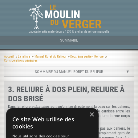
LE
MOULIN
VERGER
DU
papeterie artisanale depuis 1539 & atelier de reliure manuelle
SOMMAIRE
Accueil
La reliure
Manuel Roret du Relieur
Deuxième partie - Reliure
Considérations générales
SOMMAIRE DU MANUEL RORET DU RELIEUR
3. RELIURE À DOS PLEIN, RELIURE À
DOS BRISÉ
Dans la reliure
à dos plein
, soit qu'on fixe directement la peau sur les cahiers,
soit que, pour donner plus de consistance au dos, on le garnisse entre les
×
nerfs
de bandes de
vélin
, la peau qui recouvre le dos du volume forme corps
Ce site Web utilise des
avec lui.
cookies
Au contraire, dans la reliure
à dos brisé
, la peau n'adhère pas aux cahiers, le
dos étant garni d'une toile recouverte de papier, ou étant simplement garni de
Nous utilisons des cookies pour
papier. Une carte unie ou garnie de nerfs simulés, que l'on nomme
faux dos
,