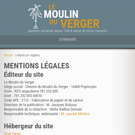
LE
MOULIN
VERGER
DU
papeterie artisanale depuis 1539 & atelier de reliure manuelle
SOMMAIRE
Accueil
Mentions légales
MENTIONS LÉGALES
Éditeur du site
Le Moulin du Verger
Siège social : Chemin du Moulin du Verger - 16400 Puymoyen
Siren : RCS Angouleme 781 232 855
Siret : 781 232 855 00010
Code APE : 211C - Fabrication de papier et de carton
Directeur de la publication : M. Jacques Bréjoux
Responsable de la rédaction : Melle Nadine Dumain
Responsable technique, webmaster :
M. Laurent Michon
Hébergeur du site
SCALEWAY