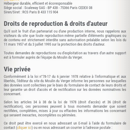
Hébergeur durable, efficient et écoresponsable
Siège social : Scaleway SAS - BP 438 - 75366 Paris CEDEX 08
Siren/Siret : RCS Paris B 433 115 904
Droits de reproduction & droits d'auteur
Qu'il soit le fruit d'un partenariat ou d'une production interne, nous rappelons aux
visiteurs du site que toute reproduction même partielle d'éléments graphiques ou
de contenu est strictement interdite sans autorisation préalable selon les lois du
11 mars 1957 et du 3 juillet 1995 sur la protection des droits d'auteur.
Toutes demandes de reproductions ou d'exploitation au travers d'un autre support
est à formuler auprès de l'équipe du Moulin du Verger.
Vie privée
Conformément à la loi n°78-17 du 6 janvier 1978 relative à l'informatique et aux
libertés, l'éditeur du site du Moulin du Verger informe les personnes sur lesquelles
des données sont collectées par le biais du formulaire de contact de leurs droits et
leur garantie un droit d'accès et de rectification sur les données nominatives les
concernant.
Selon les articles 34 à 38 de la loi de 1978 (droit d'accès) et 36 (droit de
rectification), ces personnes peuvent à tous moments demander que soient
rectifiées, complétées, mises à jour ou effacées les informations les concernant
qui seraient inexactes, incomplètes ou périmées.
Ce droit peut être exercé en nous adressant un E-mail à l'aide du formulaire de
contact (
cliquer ici
) ou en nous adressant un courrier à l'adresse postale :