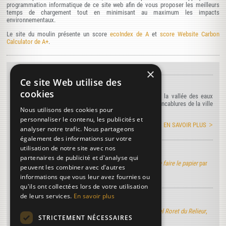
programmation informatique de ce site web afin de vous proposer les meilleurs
temps de chargement tout en minimisant au maximum les impacts
environnementaux.
Le site du moulin présente un score
ecoIndex de A
et
score Website Carbon
Calculator de A+
.
×
À DÉCOUVRIR...
Ce site Web utilise des
L'agenda du moulin
cookies
Rendez-nous visite tout au long de l'année au creux de la vallée des eaux
claires à Puymoyen au coeur de la Charente à quelques encablures de la ville
Nous utilisons des cookies pour
d'Angoulême...
personnaliser le contenu, les publicités et
EN SAVOIR PLUS
analyser notre trafic. Nous partageons
également des informations sur votre
utilisation de notre site avec nos
Art de faire le papier
partenaires de publicité et d'analyse qui
Découvrez la version électronique de l'ouvrage
Art de faire le papier
par
peuvent les combiner avec d'autres
M. de Lalande
informations que vous leur avez fournies ou
qu'ils ont collectées lors de votre utilisation
de leurs services.
En savoir plus
Manuel Roret du Relieur
Découvrez la version électronique du nouveau
Manuel Roret du Relieur
,
STRICTEMENT NÉCESSAIRES
l'ouvrage de référence dans l'univers de la reliure...