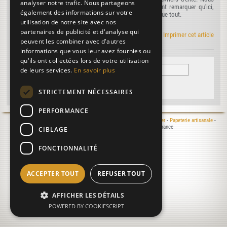
analyser notre trafic. Nous partageons
allons en décrire les procédés généraux, mais en faisant remarquer qu'ici,
également des informations sur votre
comme en tant d'autres choses, le tour de main est presque tout.
utilisation de notre site avec nos
partenaires de publicité et d'analyse qui
Le manuel Roret en RSS
|
Imprimer cet article
peuvent les combiner avec d'autres
informations que vous leur avez fournies ou
qu'ils ont collectées lors de votre utilisation
de leurs services.
En savoir plus
STRICTEMENT NÉCESSAIRES
PERFORMANCE
Mentions légales
- © 2000-2026 Le Moulin du Verger -
Moulin à papier
-
Papeterie artisanale
-
Atelier de reliure
- 16400 Puymoyen - Charente - France
CIBLAGE
Réalisation :
Laurent MICHON
, 2025
08/08/2026 08:36:05
FONCTIONNALITÉ
ACCEPTER TOUT
REFUSER TOUT
AFFICHER LES DÉTAILS
POWERED BY COOKIESCRIPT