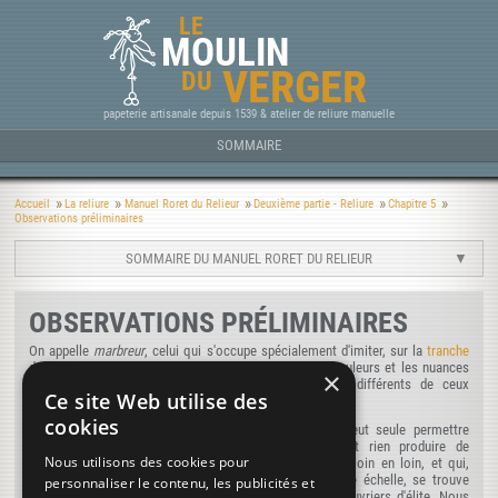
LE
MOULIN
VERGER
DU
papeterie artisanale depuis 1539 & atelier de reliure manuelle
SOMMAIRE
Accueil
La reliure
Manuel Roret du Relieur
Deuxième partie - Reliure
Chapitre 5
Observations préliminaires
SOMMAIRE DU MANUEL RORET DU RELIEUR
OBSERVATIONS PRÉLIMINAIRES
On appelle
marbreur
, celui qui s'occupe spécialement d'imiter, sur la
tranche
des livres ou sur des feuilles de papier isolées, les couleurs et les nuances
×
irrégulières du marbre par des moyens tout à fait différents de ceux
Ce site Web utilise des
qu'emploient les fabricants de papiers peints.
cookies
C'est un art particulier qu'une très longue pratique peut seule permettre
d'exercer d'une manière satisfaisante, qui ne saurait rien produire de
Nous utilisons des cookies pour
convenable quand on n'exerce qu'accidentellement, de loin en loin, et qui,
dans les villes où la reliure a lieu sur une très grande échelle, se trouve
personnaliser le contenu, les publicités et
monopolisé entre les mains d'un fort petit nombre d'ouvriers d'élite. Nous