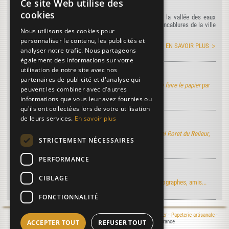
Ce site Web utilise des
L'agenda du moulin
cookies
Rendez-nous visite tout au long de l'année au creux de la vallée des eaux
claires à Puymoyen au coeur de la Charente à quelques encablures de la ville
Nous utilisons des cookies pour
d'Angoulême...
personnaliser le contenu, les publicités et
EN SAVOIR PLUS
analyser notre trafic. Nous partageons
également des informations sur votre
utilisation de notre site avec nos
Art de faire le papier
partenaires de publicité et d'analyse qui
Découvrez la version électronique de l'ouvrage
Art de faire le papier
par
peuvent les combiner avec d'autres
M. de Lalande
informations que vous leur avez fournies ou
qu'ils ont collectées lors de votre utilisation
de leurs services.
En savoir plus
Manuel Roret du Relieur
Découvrez la version électronique du nouveau
Manuel Roret du Relieur
,
STRICTEMENT NÉCESSAIRES
l'ouvrage de référence dans l'univers de la reliure...
PERFORMANCE
Regards d'artistes...
CIBLAGE
Le moulin du Verger vu par les artistes-peintres, photographes, amis...
FONCTIONNALITÉ
Mentions légales
- © 2000-2026 Le Moulin du Verger -
Moulin à papier
-
Papeterie artisanale
-
ACCEPTER TOUT
REFUSER TOUT
Atelier de reliure
- 16400 Puymoyen - Charente - France
Réalisation :
Laurent MICHON
, 2025