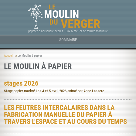
LE
MOULIN
VERGER
DU
papeterie artisanale depuis 1539 & atelier de reliure manuelle
SOMMAIRE
Accueil
Le Moulin à papier
LE MOULIN À PAPIER
stages 2026
Stage papier marbré Les 4 et 5 avril 2026 animé par Anne Lassere
LES FEUTRES INTERCALAIRES DANS LA
FABRICATION MANUELLE DU PAPIER À
TRAVERS L'ESPACE ET AU COURS DU TEMPS