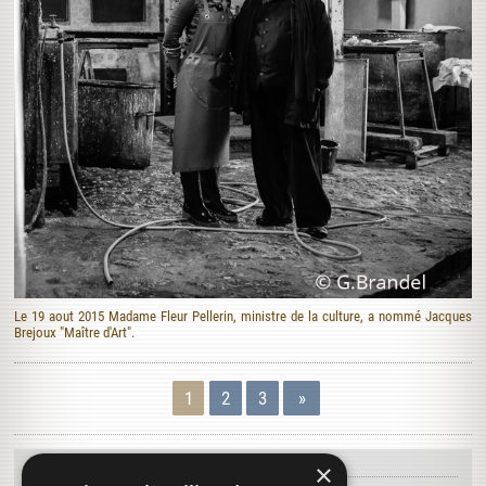
Le 19 aout 2015 Madame Fleur Pellerin, ministre de la culture, a nommé Jacques
Brejoux "Maître d'Art".
1
2
3
»
×
À DÉCOUVRIR...