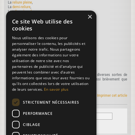
La
reliure pleine
,
La
demi-reliure
,
La
reliure à nerfs
,
×
La
reliure à la grecque
,
Ce site Web utilise des
La
reliure à dos plein
,
La
reliure à dos brisé
,
cookies
Le
cartonnage ordinaire
,
Le
cartonnage emboîté
.
Nous utilisons des cookies pour
2° Relativement à l'exécution, on distingue :
personnaliser le contenu, les publicités et
La
reliure d'art
,
analyser notre trafic. Nous partageons
La
reliure d'amateur
,
également des informations sur votre
La
reliure de luxe
,
La
reliure de bibliothèque
,
utilisation de notre site avec nos
La
reliure à bon marché
,
partenaires de publicité et d'analyse qui
Le
cartonnage
.
peuvent les combiner avec d'autres
Nous nous proposons de décrire successivement ces diverses sortes de
informations que vous leur avez fournies ou
reliure, dans les articles suivants ; nous le ferons aussi brièvement que
qu'ils ont collectées lors de votre utilisation
possible en cherchant à être clair et concis.
de leurs services.
En savoir plus
Le manuel Roret en RSS
|
Imprimer cet article
STRICTEMENT NÉCESSAIRES
PERFORMANCE
CIBLAGE