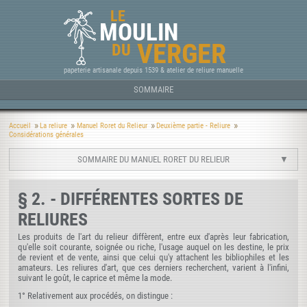
LE
MOULIN
VERGER
DU
papeterie artisanale depuis 1539 & atelier de reliure manuelle
SOMMAIRE
Accueil
La reliure
Manuel Roret du Relieur
Deuxième partie - Reliure
Considérations générales
SOMMAIRE DU MANUEL RORET DU RELIEUR
§ 2. - DIFFÉRENTES SORTES DE
RELIURES
Les produits de l'art du relieur diffèrent, entre eux d'après leur fabrication,
qu'elle soit courante, soignée ou riche, l'usage auquel on les destine, le prix
de revient et de vente, ainsi que celui qu'y attachent les bibliophiles et les
amateurs. Les reliures d'art, que ces derniers recherchent, varient à l'infini,
suivant le goût, le caprice et même la mode.
1° Relativement aux procédés, on distingue :