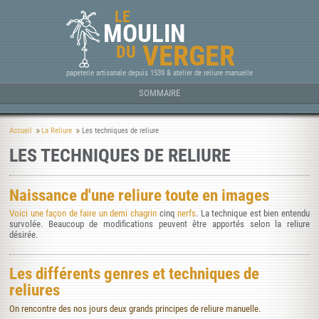
LE
MOULIN
VERGER
DU
papeterie artisanale depuis 1539 & atelier de reliure manuelle
SOMMAIRE
Accueil
La Reliure
Les techniques de reliure
LES TECHNIQUES DE RELIURE
Naissance d'une reliure toute en images
Voici une façon de faire un demi
chagrin
cinq
nerfs
. La technique est bien entendu
survolée. Beaucoup de modifications peuvent être apportés selon la reliure
désirée.
Les différents genres et techniques de
reliures
On rencontre des nos jours deux grands principes de reliure manuelle.