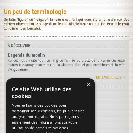
Un peu de terminologie
Du latin "ligare" ou "religare", la reliure est l'art qui consiste à lier entre eux des
cahiers obtenus par le pliage d'une feuille afin d'obtenir un tout indissociable (voir
La reliure - Les formats).
À DÉCOUVRIR...
L'agenda du moulin
Rendez-nous visite tout au long de l'année au creux de la vallée des eaux
claires à Puymoyen au coeur de la Charente à quelques encablures de la ville
d'Angoulême...
EN SAVOIR PLUS
×
Ce site Web utilise des
Découvrez
le vocabulaire de la reliure
...
cookies
Parure
Nous utilisons des cookies pour
Roulette
personnaliser le contenu, les publicités et
analyser notre trafic. Nous partageons
Cartons
également des informations sur votre
Chaînette
utilisation de notre site avec nos