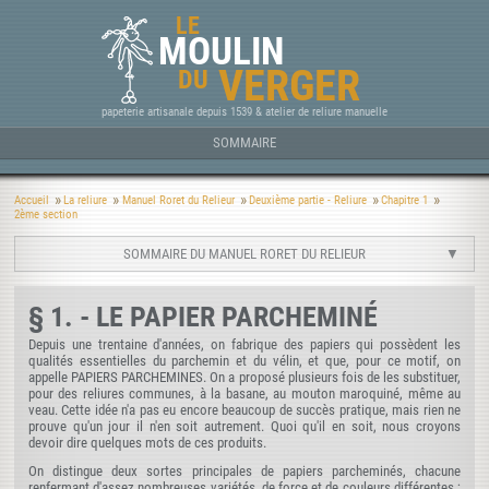
LE
MOULIN
VERGER
DU
papeterie artisanale depuis 1539 & atelier de reliure manuelle
SOMMAIRE
Accueil
La reliure
Manuel Roret du Relieur
Deuxième partie - Reliure
Chapitre 1
2ème section
SOMMAIRE DU MANUEL RORET DU RELIEUR
§ 1. - LE PAPIER PARCHEMINÉ
Depuis une trentaine d'années, on fabrique des papiers qui possèdent les
qualités essentielles du parchemin et du vélin, et que, pour ce motif, on
appelle PAPIERS PARCHEMINES. On a proposé plusieurs fois de les substituer,
pour des reliures communes, à la basane, au mouton maroquiné, même au
veau. Cette idée n'a pas eu encore beaucoup de succès pratique, mais rien ne
prouve qu'un jour il n'en soit autrement. Quoi qu'il en soit, nous croyons
devoir dire quelques mots de ces produits.
On distingue deux sortes principales de papiers parcheminés, chacune
renfermant d'assez nombreuses variétés, de force et de couleurs différentes ;