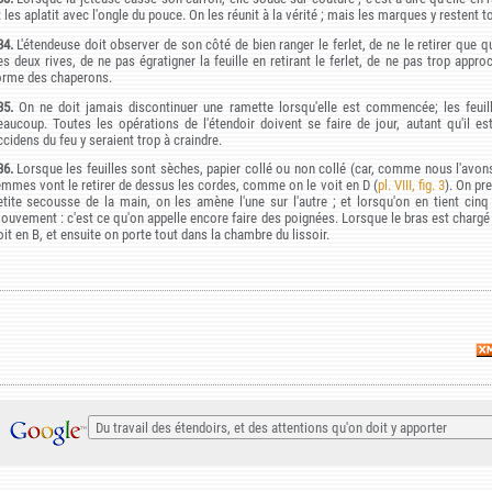
t les aplatit avec l'ongle du pouce. On les réunit à la vérité ; mais les marques y restent 
34.
L'étendeuse doit observer de son côté de bien ranger le ferlet, de ne le retirer que q
es deux rives, de ne pas égratigner la feuille en retirant le ferlet, de ne pas trop approc
orme des chaperons.
35.
On ne doit jamais discontinuer une ramette lorsqu'elle est commencée; les feuill
eaucoup. Toutes les opérations de l'étendoir doivent se faire de jour, autant qu'il es
ccidens du feu y seraient trop à craindre.
36.
Lorsque les feuilles sont sèches, papier collé ou non collé (car, comme nous l'avons di
emmes vont le retirer de dessus les cordes, comme on le voit en D (
pl. VIII, fig. 3
). On pr
etite secousse de la main, on les amène l'une sur l'autre ; et lorsqu'on en tient cinq
ouvement : c'est ce qu'on appelle encore faire des poignées. Lorsque le bras est charg
oit en B, et ensuite on porte tout dans la chambre du lissoir.