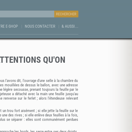
RE E-SHOP
NOUS CONTACTER
& AUSSI...
ATTENTIONS QU'ON
 l'avons dit, l'ouvrage d'une selle à la chambre du
illes mouillées de dessus le ballon, avec une adresse
 légère secousse, prenant toujours la feuille par le
 jeteuse a détaché avec la main une feuille jusqu'au
se renverse sur le ferlet ; alors l'étendeuse relevant
 un trou fort aisément ; si elle jette la feuille sur le
 une des rives ; si elle enlève deux feuilles à la fois,
e plus se séparer : elles sont communément perdues
rapproche les bords, les serre entre ses deux doigts,