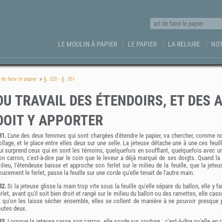
LE MOULIN À PAPIER
LE PAPIER
LA RELIURE
NOT
 de faire le papier
§. 320 - §. 351
DU TRAVAIL DES ÉTENDOIRS, ET DES 
DOIT Y APPORTER
31.
L'une des deux femmes qui sont chargées d'étendre le papier, va chercher, comme nous
ollage, et le place entre elles deux sur une selle. La jeteuse détache une à une ces feu
ui surprend ceux qui en sont les témoins, quelquefois en soufflant, quelquefois avec une
on carron, c'est-à-dire par le coin que le leveur a déjà marqué de ses doigts. Quand la
ilieu, l'étendeuse baisse et approche son ferlet sur le milieu de la feuille, que la jeteu
oucement le ferlet, passe la feuille sur une corde qu'elle tenait de l'autre main.
32.
Si la jeteuse glisse la main trop vite sous la feuille qu'elle sépare du ballon, elle y fait
rlet, avant qu'il soit bien droit et rangé sur le milieu du ballon ou des ramettes, elle casse
t qu'on les laisse sécher ensemble, elles se collent de manière à ne pouvoir presqu
outes deux.
33.
Lorsque la jeteuse casse son carron, elle soude sur couture ; c'est-à-dire qu'elle en 