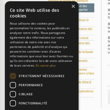
Manière de fermer les étendoirs
e
×
Du travail des étendoirs, et des
Ce site Web utilise des
attentions qu'on doit y apporter
3
s
cookies
De la salle du lissoir
f
Différentes manières de lisser le
Nous utilisons des cookies pour
papier
3
b
personnaliser le contenu, les publicités et
§. 352 - §. 380 - Tri & formation des
a
analyser notre trafic. Nous partageons
rames
également des informations sur votre
3
§. 381 - §. 385 - Du papier coloré
f
utilisation de notre site avec nos
§. 386 - §. 389 - De l'influence des
p
partenaires de publicité et d'analyse qui
saisons
m
peuvent les combiner avec d'autres
§. 390 - §. 435 - Papiers de Hollande
v
& différents pays
informations que vous leur avez fournies ou
qu'ils ont collectées lors de votre utilisation
§. 436 - §. 511 - Des réglements
qu'on a fait en France
de leurs services.
En savoir plus
§. 512 - §. 555 - Des différentes
matières qui pourraient servir à faire
STRICTEMENT NÉCESSAIRES
du papier
§. 556 - §. 596 - Papiers de Chine &
PERFORMANCE
du Japon
2ème partie - Planches & Explications
CIBLAGE
des planches
FONCTIONNALITÉ