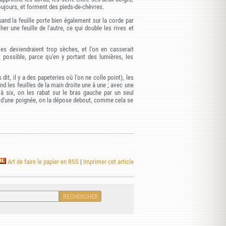
toujours, et forment des pieds-de-chèvres.
uand la feuille porte bien également sur la corde par
her une feuille de l'autre, ce qui double les rives et
es deviendraient trop sèches, et l'on en casserait
t possible, parce qu'en y portant des lumières, les
t, il y a des papeteries où l'on ne colle point), les
end les feuilles de la main droite une à une ; avec une
 à six, on les rabat sur le bras gauche par un seul
é d'une poignée, on la dépose debout, comme cela se
Art de faire le papier en RSS
|
Imprimer cet article