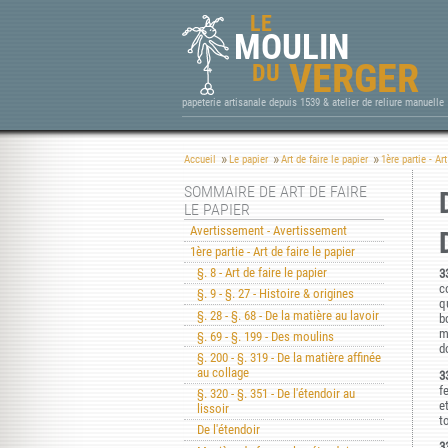
LE
MOULIN
VERGER
DU
papeterie artisanale depuis 1539 & atelier de reliure manuelle
Accueil
Le papier
Art de faire le papier
1ère partie - Art
SOMMAIRE DE ART DE FAIRE
LE PAPIER
Avertissement - Avertissement
1ère partie - Art de faire le papier
§. 8 - Art de faire le papier
3
c
§. 9 - §. 27 - Histoire & origines
q
§. 28 - §. 68 - De la matière au lavoir
b
m
§. 69 - §. 199 - Des moulins
d
§. 200 - §. 319 - De la matière affinée
au collage
3
fe
§. 320 - §. 351 - De l'étendoir au
e
lissoir
t
De l'étendoir
3