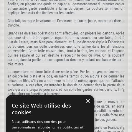
ficelles, en plaçant une garde en papier au commencement du premier cahier
et une autre garde semblable à la fin du dernier. La couture terminée, on
applique les bouts des ficelles sur les gardes.
Cela fait, on rogne le volume, on l’endosse, et l’on en jaspe, marbre ou dore la
tranche.
Quand ces diverses opérations sont effectuées, on prépare les cartons. Après
que ceux-ci ont été coupés et équarris, on les couche sur une table, à côté
l’un de l’autre, mais bien parallèlement, et à une distance égale à l’épaisseur
du volume, puis on colle par-dessus une toile taillée dans les dimensions
convenables. Cette toile couvre ainsi, tout à la fois, les cartons et l’espace
qui les sépare et qui est destiné à recevoir le dos du livre. On la soutient
parfois, dans la partie qui correspond au dos, en y collant une bande de carte
très mince.
La couverture est donc faite d’une seule pièce. Par les moyens ordinaires on
en décore les plats et le dos, en même temps qu’on ajoute à ce dernier les
pièces de titre, s’il y en a, ou mieux le titre lui-même, après quoi on l’attache
au volume. À cet effet, on introduit le dos de ce dernier dans la partie de la
toile qui a été préparée pour cela, et l’on colle les gardes sur les cartons. Il n’y
a plus alors qu’à mettre à la presse.
×
Il résulte de ce qui précède, que dans ce mode de reliure la couverture
Ce site Web utilise des
n’adhère au corps du livre que par le collage des feuilles de garde, en sorte
que si ces feuilles viennent à se déchirer, elle se sépare aussitôt du volume.
cookies
On atténue en partie cet inconvénient en fixant sur le dos à la colle forte une
toile solide que l’on fait assez large pour recouvrir une partie des gardes.
Nous utilisons des cookies pour
personnaliser le contenu, les publicités et
L’emboîtage est, avant tout, une reliure à bon marché. Importé en France, il y
est devenu, en quelques années, d’un usage général, pour habiller les livres de