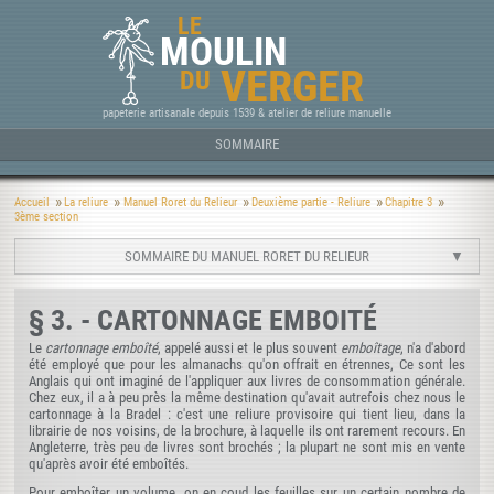
LE
MOULIN
VERGER
DU
papeterie artisanale depuis 1539 & atelier de reliure manuelle
SOMMAIRE
Accueil
La reliure
Manuel Roret du Relieur
Deuxième partie - Reliure
Chapitre 3
3ème section
SOMMAIRE DU MANUEL RORET DU RELIEUR
§ 3. - CARTONNAGE EMBOITÉ
Le
cartonnage emboîté
, appelé aussi et le plus souvent
emboîtage
, n'a d'abord
été employé que pour les almanachs qu'on offrait en étrennes, Ce sont les
Anglais qui ont imaginé de l'appliquer aux livres de consommation générale.
Chez eux, il a à peu près la même destination qu'avait autrefois chez nous le
cartonnage à la Bradel : c'est une reliure provisoire qui tient lieu, dans la
librairie de nos voisins, de la brochure, à laquelle ils ont rarement recours. En
Angleterre, très peu de livres sont brochés ; la plupart ne sont mis en vente
qu'après avoir été emboîtés.
Pour emboîter un volume, on en coud les feuilles sur un certain nombre de