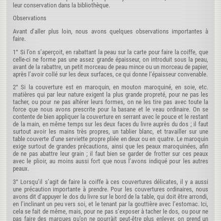
leur conservation dans la bibliothèque.
Observations
Avant d’aller plus loin, nous avons quelques observations importantes à
faire.
1° Si l’on s’aperçoit, en rabattant la peau sur la carte pour faire la coiffe, que
celle-ci ne forme pas une assez grande épaisseur, on introduit sous la peau,
avant de la rabattre, un petit morceau de peau mince ou un morceau de papier,
après l’avoir collé sur les deux surfaces, ce qui donne l’épaisseur convenable.
2° Si la couverture est en maroquin, en mouton maroquiné, en soie, etc.
matières qui par leur nature exigent la plus grande propreté, pour ne pas les
tacher, ou pour ne pas altérer leurs formes, on ne les tire pas avec toute la
force que nous avons prescrite pour la basane et le veau ordinaire. On se
contente de bien appliquer la couverture en serrant avec le pouce et le restant
de la main, en même temps sur les deux faces du livre auprès du dos ; il faut
surtout avoir les mains très propres, un tablier blanc, et travailler sur une
table couverte d’une serviette propre pliée en deux ou en quatre. Le maroquin
exige surtout de grandes précautions, ainsi que les peaux maroquinées, afin
de ne pas abattre leur grain ; il faut bien se garder de frotter sur ces peaux
avec le plioir, au moins aussi fort que nous l’avons indiqué pour les autres
peaux.
3° Lorsqu’il s’agit de faire la coiffe à ces couvertures délicates, il y a aussi
une précaution importante à prendre. Pour les couvertures ordinaires, nous
avons dit d’appuyer le dos du livre sur le bord de la table, qui doit être arrondi,
en l’inclinant un peu vers soi, et le tenant par la gouttière avec l’estomac. Ici,
cela se fait de même, mais, pour ne pas s’exposer à tacher le dos, ou pour ne
pas faire des marques qu’on ne pourràit peut-être plus enlever, on prend un