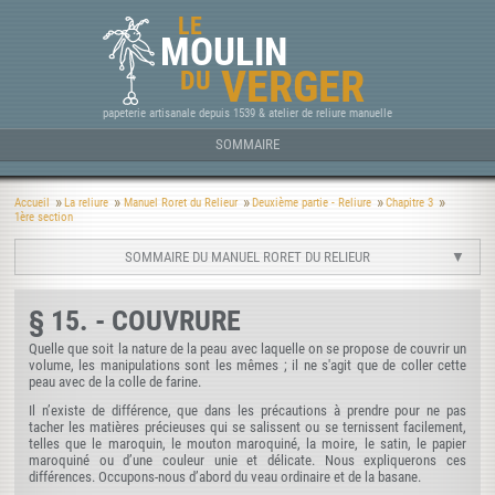
LE
MOULIN
VERGER
DU
papeterie artisanale depuis 1539 & atelier de reliure manuelle
SOMMAIRE
Accueil
La reliure
Manuel Roret du Relieur
Deuxième partie - Reliure
Chapitre 3
1ère section
SOMMAIRE DU MANUEL RORET DU RELIEUR
§ 15. - COUVRURE
Quelle que soit la nature de la peau avec laquelle on se propose de couvrir un
volume, les manipulations sont les mêmes ; il ne s'agit que de coller cette
peau avec de la colle de farine.
Il n’existe de différence, que dans les précautions à prendre pour ne pas
tacher les matières précieuses qui se salissent ou se ternissent facilement,
telles que le maroquin, le mouton maroquiné, la moire, le satin, le papier
maroquiné ou d’une couleur unie et délicate. Nous expliquerons ces
différences. Occupons-nous d’abord du veau ordinaire et de la basane.