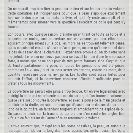
premier.
On ne saurait trop bien tirer la peau sur le dos et sur les cartons du volume.
Cette opération est indispensable pour que la peau s’applique exactement
tant sur le dos que sur les plats du livre, et qu’il n’y reste aucun pli, et en
même temps pour amener vers la gouttière l’excédant de colle qui peut s’y
trouver.
L’on pourra, avec quelque raison, craindre qu’en tirant de toute sa force et à
poignées de mains, une couverture sur un volume, par des efforts qui
agissent principalement sur le dos, les mors ne se trouvent tellement gênés,
qu’ils ne puissent ensuite s’ouvrir qu’avec peine, ou bien qu’ils ne soient dans
le cas de casser dans la charnière ; l’expérience prouve qu’on doit être sans
inquiétude. Le relieur ne trouve pas pour ce travail la main d’une femme assez
forte, à moins que ce ne soit pour de très petits formats. Il ne s’agit ici que
de tendre parfaitement la peau, et toutes les précautions ont été prises,
comme on l’a vu aux § 9 et 10, pour serrer les cartons, contre les mors, de la
quantité nécessaire pour ne rien gêner. Les ficelles sont assez fortes pour
soutenir l’effort, et la couverture conserve l’élasticité suffisante pour se
prêter à tous les mouvements.
La couverture ne saurait être jamais trop tendue. On enlève légèrement avec
le doigt la colle qui se présente au bord du carton, et l’on tourne le volume la
queue vers soi ; on ouvre la couverture, et avec le pouce de la main gauche et
le plioir de la droite, on rabat la peau qui dépasse sur le dedans du carton le
long de la gouttière, en la tendant toujours et empêchant toute espèce de pli.
On passe le plioir sur la tranche du carton, afin d’en rendre les angles bien
vifs. On en fait autant de l’autre côté en retournant le volume.
Il arrive souvent que, malgré tous les soins possibles, la peau, et surtout le
maroquin, se ride sur le long des mors, auprès des nerfs : aussi, les bons