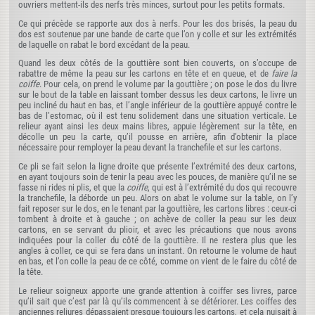
ouvriers mettent-ils des nerfs très minces, surtout pour les petits formats.
Ce qui précède se rapporte aux dos à nerfs. Pour les dos brisés, la peau du
dos est soutenue par une bande de carte que l’on y colle et sur les extrémités
de laquelle on rabat le bord excédant de la peau.
Quand les deux côtés de la gouttière sont bien couverts, on s’occupe de
rabattre de même la peau sur les cartons en tête et en queue, et de
faire la
coiffe
. Pour cela, on prend le volume par la gouttière ; on pose le dos du livre
sur le bout de la table en laissant tomber dessus les deux cartons, le livre un
peu incliné du haut en bas, et l’angle inférieur de la gouttière appuyé contre le
bas de l’estomac, où il est tenu solidement dans une situation verticale. Le
relieur ayant ainsi les deux mains libres, appuie légèrement sur la tête, en
décolle un peu la carte, qu’il pousse en arrière, afin d’obtenir la place
nécessaire pour remployer la peau devant la tranchefile et sur les cartons.
Ce pli se fait selon la ligne droite que présente l’extrémité des deux cartons,
en ayant toujours soin de tenir la peau avec les pouces, de manière qu’il ne se
fasse ni rides ni plis, et que la
coiffe
, qui est à l’extrémité du dos qui recouvre
la tranchefile, la déborde un peu. Alors on abat le volume sur la table, on l’y
fait reposer sur le dos, en le tenant par la gouttière, les cartons libres : ceux-ci
tombent à droite et à gauche ; on achève de coller la peau sur les deux
cartons, en se servant du plioir, et avec les précautions que nous avons
indiquées pour la coller du côté de la gouttière. Il ne restera plus que les
angles à coller, ce qui se fera dans un instant. On retourne le volume de haut
en bas, et l’on colle la peau de ce côté, comme on vient de le faire du côté de
la tête.
Le relieur soigneux apporte une grande attention à coiffer ses livres, parce
qu’il sait que c’est par là qu’ils commencent à se détériorer. Les coiffes des
anciennes reliures dépassaient presque toujours les cartons, et cela nuisait à