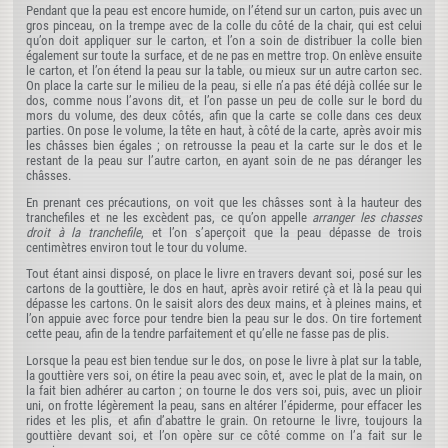
Pendant que la peau est encore humide, on l’étend sur un carton, puis avec un
gros pinceau, on la trempe avec de la colle du côté de la chair, qui est celui
qu’on doit appliquer sur le carton, et l’on a soin de distribuer la colle bien
également sur toute la surface, et de ne pas en mettre trop. On enlève ensuite
le carton, et l’on étend la peau sur la table, ou mieux sur un autre carton sec.
On place la carte sur le milieu de la peau, si elle n’a pas été déjà collée sur le
dos, comme nous l’avons dit, et l’on passe un peu de colle sur le bord du
mors du volume, des deux côtés, afin que la carte se colle dans ces deux
parties. On pose le volume, la tête en haut, à côté de la carte, après avoir mis
les châsses bien égales ; on retrousse la peau et la carte sur le dos et le
restant de la peau sur l’autre carton, en ayant soin de ne pas déranger les
châsses.
En prenant ces précautions, on voit que les châsses sont à la hauteur des
tranchefiles et ne les excèdent pas, ce qu’on appelle
arranger les chasses
droit à la tranchefile
, et l’on s’aperçoit que la peau dépasse de trois
centimètres environ tout le tour du volume.
Tout étant ainsi disposé, on place le livre en travers devant soi, posé sur les
cartons de la gouttière, le dos en haut, après avoir retiré çà et là la peau qui
dépasse les cartons. On le saisit alors des deux mains, et à pleines mains, et
l’on appuie avec force pour tendre bien la peau sur le dos. On tire fortement
cette peau, afin de la tendre parfaitement et qu’elle ne fasse pas de plis.
Lorsque la peau est bien tendue sur le dos, on pose le livre à plat sur la table,
la gouttière vers soi, on étire la peau avec soin, et, avec le plat de la main, on
la fait bien adhérer au carton ; on tourne le dos vers soi, puis, avec un plioir
uni, on frotte légèrement la peau, sans en altérer l’épiderme, pour effacer les
rides et les plis, et afin d’abattre le grain. On retourne le livre, toujours la
gouttière devant soi, et l’on opère sur ce côté comme on l’a fait sur le