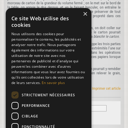
morceau de carton de la grandeur du volume fermé ; on le met sur le bord de
la table, on appuie le dos dessus, et, en le faisant basculer, on entraîne le
×
carton qui garantit le dos précieux qu’on a l’intention de préserver de tout
accident. On ne saurait recommander une trop grande propreté dans ces
Ce site Web utilise des
divers cas.
cookies
4° Lorsqu’il s’agit de couvertures précieuses ou délicates, on doit coller sur
le carton du papier blanc, afin d’éviter les taches que le carton pourrait
Nous utilisons des cookies pour
communiquer aux couvertures. Les ouvriers appellent cela
blanchir le carton
.
personnaliser le contenu, les publicités et
5° Avant de couvrir un volume doré sur tranche, on enveloppe les trois parties
analyser notre trafic. Nous partageons
de la tranche avec du papier bien propre dont on colle les extrémités l’une sur
également des informations sur votre
l’autre légèrement, afin de ne pas dégrader la dorure dans les opérations
utilisation de notre site avec nos
subséquentes, ou lui fairé perdre sa fraîcheur. On enlève ces papiers lorsque
partenaires de publicité et d'analyse qui
la reliure est terminée.
peuvent les combiner avec d'autres
6° Si l’on venait à faire disparaître le grain du maroquin, on pourrait y remédier
informations que vous leur avez fournies ou
en retravaillant la peau à l’aide de la paumelle, pour en relever le grain,
qu'ils ont collectées lors de votre utilisation
comme on le fait dans la maroquinerie.
de leurs services.
En savoir plus
Le manuel Roret en RSS
|
Imprimer cet article
STRICTEMENT NÉCESSAIRES
PERFORMANCE
CIBLAGE
FONCTIONNALITÉ