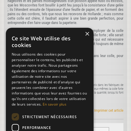
nageoires et les parties moellagineuses d'un poisson appelé huso ou exossis,
que les Moscovites font bouillir à petit feu jusqu'à la consistance d'une gelée
; ils l'étendent ensuite de l'épaisseur d'une feuille de papier, et en forment des
pains ou des cordons, tels que nous les recevons de Hollande ; mais comme
cette colle est chère, il faudrait aspirer à une bien grande perfection, pour
entreprendre d'en faire usage dans la papeterie.
293.
Il pourrait du moins y avoir quelque avantage à employer de la colle
×
ordinaire en pains, telle qu'est la colle de Flandres ou la colle forte ; elle serait
Ce site Web utilise des
plus épurée (*) ; on saurait plus précisément la quantité qui est nécessaire
pour faire un bon collage ; et l'on aurait une colle qui serait toujours de même
cookies
force (72).
Nous utilisons des cookies pour
294.
Quelques papetiers mettent un peu de bleu-d'Inde dans leur colle, pour
personnaliser le contenu, les publicités et
corriger la teinte jaunâtre qu'elle peut laisser au papier.
analyser notre trafic. Nous partageons
également des informations sur votre
utilisation de notre site avec nos
(*) La colle forte bien faite est dégraissée avec l'esprit de vin.
partenaires de publicité et d'analyse qui
(72) Cette colle venant d'une manufacture étrangère, serait à trop haut prix dans les fabriques de
peuvent les combiner avec d'autres
papier. Il vaudrait mieux peut-être pour les papetiers, qu'ils fabriquassent eux-mêmes la colle forte
avec leurs retailles, et qu'ils en déterminassent ensuite plus exactement la quantité, lorsqu'ils font
informations que vous leur avez fournies ou
leur colle à papier.
qu'ils ont collectées lors de votre utilisation
de leurs services.
En savoir plus
Art de faire le papier en RSS
|
Imprimer cet article
STRICTEMENT NÉCESSAIRES
PERFORMANCE