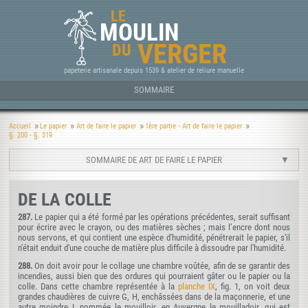
LE
MOULIN
VERGER
DU
papeterie artisanale depuis 1539 & atelier de reliure manuelle
SOMMAIRE
Accueil
Le papier
Art de faire le papier
1ère partie - Art de faire le papier
§. 200 - §. 319
SOMMAIRE DE ART DE FAIRE LE PAPIER
DE LA COLLE
287.
Le papier qui a été formé par les opérations précédentes, serait suffisant
pour écrire avec le crayon, ou des matières sèches ; mais l’encre dont nous
nous servons, et qui contient une espèce d'humidité, pénétrerait le papier, s'il
n'était enduit d'une couche de matière plus difficile à dissoudre par l'humidité.
288.
On doit avoir pour le collage une chambre voûtée, afin de se garantir des
incendies, aussi bien que des ordures qui pourraient gâter ou le papier ou la
colle. Dans cette chambre représentée à la
planche IX
, fig. 1, on voit deux
grandes chaudières de cuivre G, H, enchâssées dans de la maçonnerie, et une
autre moindre I, nommée le mouilloir, en Auvergne le mouilladoir, qui est