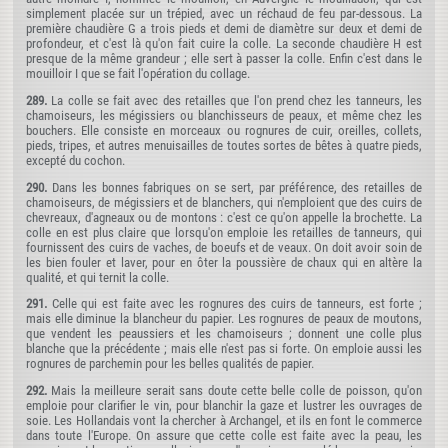
simplement placée sur un trépied, avec un réchaud de feu par-dessous. La
première chaudière G a trois pieds et demi de diamètre sur deux et demi de
profondeur, et c'est là qu'on fait cuire la colle. La seconde chaudière H est
presque de la même grandeur ; elle sert à passer la colle. Enfin c'est dans le
mouilloir I que se fait l'opération du collage.
289.
La colle se fait avec des retailles que l'on prend chez les tanneurs, les
chamoiseurs, les mégissiers ou blanchisseurs de peaux, et même chez les
bouchers. Elle consiste en morceaux ou rognures de cuir, oreilles, collets,
pieds, tripes, et autres menuisailles de toutes sortes de bêtes à quatre pieds,
excepté du cochon.
290.
Dans les bonnes fabriques on se sert, par préférence, des retailles de
chamoiseurs, de mégissiers et de blanchers, qui n'emploient que des cuirs de
chevreaux, d'agneaux ou de montons : c'est ce qu'on appelle la brochette. La
colle en est plus claire que lorsqu'on emploie les retailles de tanneurs, qui
fournissent des cuirs de vaches, de boeufs et de veaux. On doit avoir soin de
les bien fouler et laver, pour en ôter la poussière de chaux qui en altère la
qualité, et qui ternit la colle.
291.
Celle qui est faite avec les rognures des cuirs de tanneurs, est forte ;
mais elle diminue la blancheur du papier. Les rognures de peaux de moutons,
que vendent les peaussiers et les chamoiseurs ; donnent une colle plus
blanche que la précédente ; mais elle n'est pas si forte. On emploie aussi les
rognures de parchemin pour les belles qualités de papier.
292.
Mais la meilleure serait sans doute cette belle colle de poisson, qu'on
emploie pour clarifier le vin, pour blanchir la gaze et lustrer les ouvrages de
soie. Les Hollandais vont la chercher à Archangel, et ils en font le commerce
dans toute l'Europe. On assure que cette colle est faite avec la peau, les