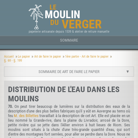
LE
MOULIN
VERGER
DU
papeterie artisanale depuis 1539 & atelier de reliure manuelle
SOMMAIRE
Accueil
Le papier
Art de faire le papier
1ère partie - Art de faire le papier
§. 69 - §. 199
SOMMAIRE DE ART DE FAIRE LE PAPIER
DISTRIBUTION DE L'EAU DANS LES
MOULINS
70.
On peut tirer beaucoup de lumières sur la distribution des eaux de la
description d'une des plus belles fabriques qu'il y eût en Auvergne au tems où
feu
M. des Billettes
travaillait à la description de cet Art. Elle est placée en un
lieu nommé la Grande-rive, dans la plaine du Livradoir, arrosé de la Dore,
petite rivière qui se jette dans l'Allier environ à huit lieues de Riom. Ses
moulins sont situés à la chute d'une très-grande quantité d'eau, qui sort
d'entre des montagnes fort serrées, pour aller se perdre dans la Dore. Nous ne