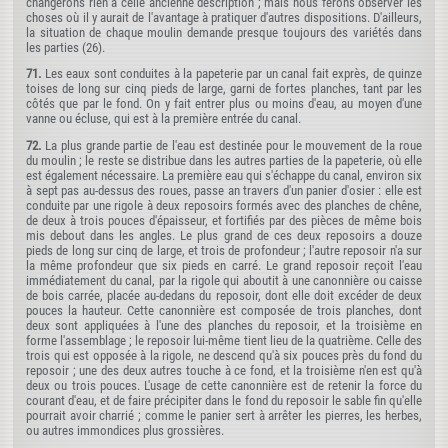
changerons rien à celle ancienne description ; mais nous ferons observer les
choses où il y aurait de l'avantage à pratiquer d'autres dispositions. D'ailleurs,
la situation de chaque moulin demande presque toujours des variétés dans
les parties (26).
71.
Les eaux sont conduites à la papeterie par un canal fait exprès, de quinze
toises de long sur cinq pieds de large, garni de fortes planches, tant par les
côtés que par le fond. On y fait entrer plus ou moins d'eau, au moyen d'une
vanne ou écluse, qui est à la première entrée du canal.
72.
La plus grande partie de l'eau est destinée pour le mouvement de la roue
du moulin ; le reste se distribue dans les autres parties de la papeterie, où elle
est également nécessaire. La première eau qui s'échappe du canal, environ six
à sept pas au-dessus des roues, passe an travers d'un panier d'osier : elle est
conduite par une rigole à deux reposoirs formés avec des planches de chêne,
de deux à trois pouces d'épaisseur, et fortifiés par des pièces de même bois
mis debout dans les angles. Le plus grand de ces deux reposoirs a douze
pieds de long sur cinq de large, et trois de profondeur ; l'autre reposoir n'a sur
la même profondeur que six pieds en carré. Le grand reposoir reçoit l'eau
immédiatement du canal, par la rigole qui aboutit à une canonnière ou caisse
de bois carrée, placée au-dedans du reposoir, dont elle doit excéder de deux
pouces la hauteur. Cette canonnière est composée de trois planches, dont
deux sont appliquées à l'une des planches du reposoir, et la troisième en
forme l'assemblage ; le reposoir lui-même tient lieu de la quatrième. Celle des
trois qui est opposée à la rigole, ne descend qu'à six pouces près du fond du
reposoir ; une des deux autres touche à ce fond, et la troisième n'en est qu'à
deux ou trois pouces. L'usage de cette canonnière est de retenir la force du
courant d'eau, et de faire précipiter dans le fond du reposoir le sable fin qu'elle
pourrait avoir charrié ; comme le panier sert à arrêter les pierres, les herbes,
ou autres immondices plus grossières.