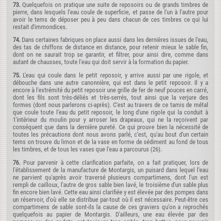
73.
Quelquefois on pratique une suite de reposoirs ou de grands timbres de
pierre, dans lesquels l'eau coule de superficie, et passe de l'un à l'autre pour
avoir le tems de déposer peu à peu dans chacun de ces timbres ce qui lui
restait d'immondices.
74.
Dans certaines fabriques on place aussi dans les dernières issues de l'eau,
des tas de chiffons de distance en distance, pour retenir mieux le sable fin,
dont on ne saurait trop se garantir, et filtrer, pour ainsi dire, comme dans
autant de chausses, toute l'eau qui doit servir à la formation du papier.
75.
L'eau qui coule dans le petit reposoir, y arrive aussi par une rigole, et
débouche dans une autre canonnière, qui est dans le petit reposoir. Il y a
encore à l'extrémité du petit reposoir une grille de fer de neuf pouces en carré,
dont les fils sont très-déliés et très-serrés, tout ainsi que la verjure des
formes (dont nous parlerons ci-après). C'est au travers de ce tamis de métal
que coule toute l'eau du petit reposoir, le long d'une rigole qui la conduit à
1'intérieur du moulin pour y arroser les drapeaux, qui ne la reçoivent par
conséquent que dans la dernière pureté. Ce qui prouve bien la nécessité de
toutes les précautions dont nous avons parlé, c'est, qu'au bout d'un certain
tems on trouve du limon et de la vase en forme de sédiment au fond de tous
les timbres, et de tous les vases que l'eau a parcourus (26).
76.
Pour parvenir à cette clarification parfaite, on a fait pratiquer, lors de
l'établissement de la manufacture de Montargis, un puisard dans lequel l'eau
ne parvient qu'après avoir traversé plusieurs compartimens, dont l'un est
rempli de cailloux, l'autre de gros sable bien lavé, le troisième d'un sable plus
fin encore bien lavé. Cette eau ainsi clarifiée y est élevée par des pompes dans
un réservoir, d'où elle se distribue par-tout où il est nécessaire. Peut-être ces
compartimens de sable sont-ils la cause de ces graviers qu'on a reprochés
quelquefois au papier de Montargis. D'ailleurs, une eau élevée par des