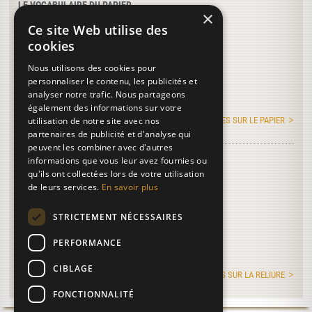
LE VOCABULAIRE DU PAPIER
×
Clusius
Ce site Web utilise des
Chaudière à fondre
cookies
Angleterre
Nous utilisons des cookies pour
personnaliser le contenu, les publicités et
Calapa
analyser notre trafic. Nous partageons
Cames
également des informations sur votre
utilisation de notre site avec nos
PLUS DE TERMES SUR LE PAPIER
partenaires de publicité et d'analyse qui
peuvent les combiner avec d'autres
LE VOCABULAIRE DE LA RELIURE
informations que vous leur avez fournies ou
qu'ils ont collectées lors de votre utilisation
Lignes de pied
de leurs services.
En savoir plus
Train
STRICTEMENT NÉCESSAIRES
Maculer
Elagage
PERFORMANCE
Nerfs
CIBLAGE
PLUS DE TERMES SUR LA RELIURE
FONCTIONNALITÉ