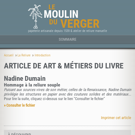
LE
MOULIN
VERGER
DU
papeterie artisanale depuis 1539 & atelier de reliure manuelle
SOMMAIRE
Accueil
La Reliure
Introduction
ARTICLE DE ART & MÉTIERS DU LIVRE
Nadine Dumain
Hommage à la reliure souple
Puisant aux sources vives de son métier, celles de la Renaissance, Nadine Dumain
privilégie les structures en papier avec des coutures solides et des matériaux...
Pour lire la suite, cliquez ci-dessus sur le lien "Consulter le fichier"
» Consulter le fichier
Imprimer cet article
À DÉCOUVRIR...