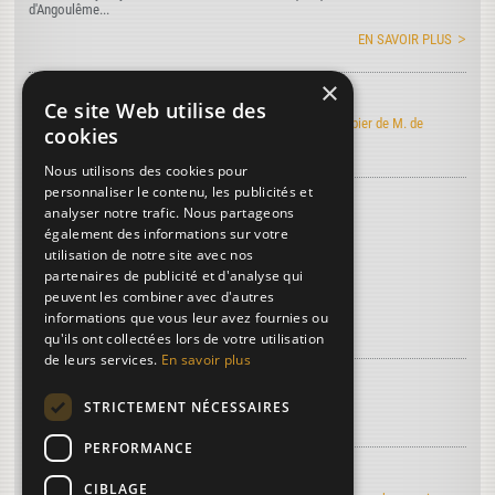
d'Angoulême...
EN SAVOIR PLUS
×
Art de faire le papier
Ce site Web utilise des
Découvrez l'édition électronique de l'Art de faire le papier de M. de
cookies
Lalande
Nous utilisons des cookies pour
personnaliser le contenu, les publicités et
Découvrez le vocabulaire du papier
...
analyser notre trafic. Nous partageons
Clusius
également des informations sur votre
utilisation de notre site avec nos
Chu-Ku ou Ku-Chu
partenaires de publicité et d'analyse qui
Carron
peuvent les combiner avec d'autres
informations que vous leur avez fournies ou
Plus de termes...
qu'ils ont collectées lors de votre utilisation
de leurs services.
En savoir plus
À découvrir sur le papier...
STRICTEMENT NÉCESSAIRES
La troisième dimension
PERFORMANCE
Regards d'artistes...
CIBLAGE