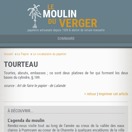
LE
MOULIN
VERGER
DU
papeterie artisanale depuis 1539 & atelier de reliure manuelle
SOMMAIRE
Accueil
Le Papier
Le vocabulaire du papetier
TOURTEAU
Tourtes, abouts, embasses ; ce sont deux platines de fer qui forment les deux
bases du cylindre, §.189.
source : Art de faire le papier - de Lalande
< retour
|
Imprimer cet article
À DÉCOUVRIR...
L'agenda du moulin
Rendez-nous visite tout au long de l'année au creux de la vallée des eaux
claires à Puymoyen au coeur de la Charente à quelques encablures de la ville