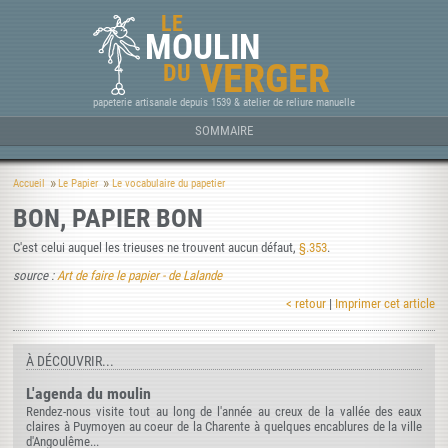
LE
MOULIN
VERGER
DU
papeterie artisanale depuis 1539 & atelier de reliure manuelle
SOMMAIRE
Accueil
Le Papier
Le vocabulaire du papetier
BON, PAPIER BON
C'est celui auquel les trieuses ne trouvent aucun défaut,
§.353
.
source :
Art de faire le papier - de Lalande
< retour
|
Imprimer cet article
À DÉCOUVRIR...
L'agenda du moulin
Rendez-nous visite tout au long de l'année au creux de la vallée des eaux
claires à Puymoyen au coeur de la Charente à quelques encablures de la ville
d'Angoulême...