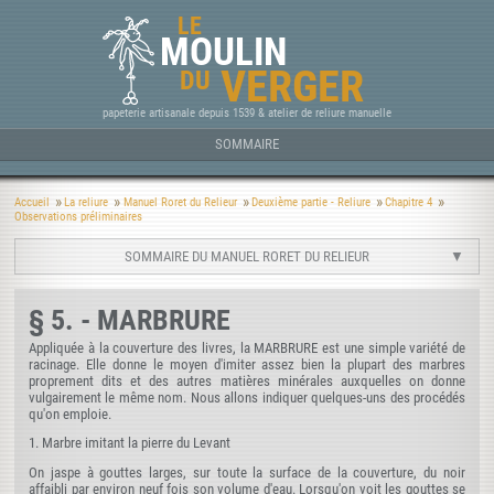
LE
MOULIN
VERGER
DU
papeterie artisanale depuis 1539 & atelier de reliure manuelle
SOMMAIRE
Accueil
La reliure
Manuel Roret du Relieur
Deuxième partie - Reliure
Chapitre 4
Observations préliminaires
SOMMAIRE DU MANUEL RORET DU RELIEUR
§ 5. - MARBRURE
Appliquée à la couverture des livres, la MARBRURE est une simple variété de
racinage. Elle donne le moyen d'imiter assez bien la plupart des marbres
proprement dits et des autres matières minérales auxquelles on donne
vulgairement le même nom. Nous allons indiquer quelques-uns des procédés
qu'on emploie.
1. Marbre imitant la pierre du Levant
On jaspe à gouttes larges, sur toute la surface de la couverture, du noir
affaibli par environ neuf fois son volume d'eau. Lorsqu'on voit les gouttes se