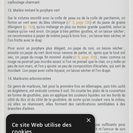
cailloutage charmant.
13. Marbre imitant le porphyre vert
Sur le volume encollé avec la colle de peau ou de la colle de parchemin, on
forme un vert avec du bleu chimique (
n° 3, page 230
) et du jaune de graine
d'Avignon (
p. 164
), qu'on mélange en plus ou moins grande quantité, selon la
nuance qu'on veut avoir. On jaspe à très petites gouttes, et on laisse sécher ;
on recommence à jasper de même jusqu'à trois fois ; on laisse bien sécher, et
l'on frotte avec le drap.
Pour avoir un porphyre plus élégant, on jaspe du noir, on laisse sécher ;
ensuite on jaspe du vert dont nous venons de parler, et, après que le tout est
sec, on jaspe du rouge fin nommé
écaille
(
n°4, page 328
) ; mais comme ce
rouge ne pourrait pas mordre assez si l'on ne prenait que le clair, on y mêle un
peu de son marc, et l'on y ajoute un peu de composition d'écarlate, qui sert de
mordant. L'on jaspe avec cette liqueur, on laisse sécher et l'on drape.
14. Marbrures arborescentes
Ce genre de marbrure, fait pour la première fois en Allemagne, puis très usité
en Angleterre, est exécuté comme il suit. On courbe les plats de la couverture
en forme de gouttière, puis on applique les couleurs liquides sur les bords du
côté du dos et du côté de la gouttière, de sorte qu'en coulant vers le milieu,
où elles se réunissent, elles forment des ramifications semblables à des
branches d'arbres.
Observation générale
×
Ce site Web utilise des
Les exemples que nous venons de donner sont plus que suffisants pour
diriger celui qui se livre à la reliure ; il ne faut que du goût et l'amour de son
cookies