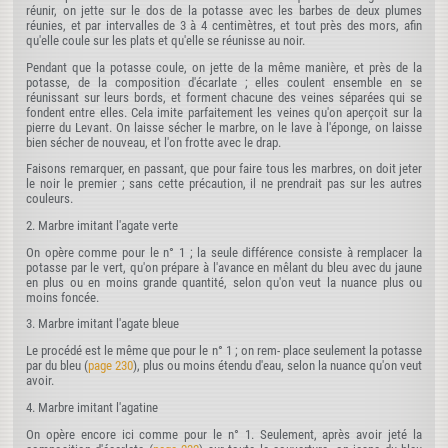
réunir, on jette sur le dos de la potasse avec les barbes de deux plumes
réunies, et par intervalles de 3 à 4 centimètres, et tout près des mors, afin
qu'elle coule sur les plats et qu'elle se réunisse au noir.
Pendant que la potasse coule, on jette de la même manière, et près de la
potasse, de la composition d'écarlate ; elles coulent ensemble en se
réunissant sur leurs bords, et forment chacune des veines séparées qui se
fondent entre elles. Cela imite parfaitement les veines qu'on aperçoit sur la
pierre du Levant. On laisse sécher le marbre, on le lave à l'éponge, on laisse
bien sécher de nouveau, et l'on frotte avec le drap.
Faisons remarquer, en passant, que pour faire tous les marbres, on doit jeter
le noir le premier ; sans cette précaution, il ne prendrait pas sur les autres
couleurs.
2. Marbre imitant l'agate verte
On opère comme pour le n° 1 ; la seule différence consiste à remplacer la
potasse par le vert, qu'on prépare à l'avance en mêlant du bleu avec du jaune
en plus ou en moins grande quantité, selon qu'on veut la nuance plus ou
moins foncée.
3. Marbre imitant l'agate bleue
Le procédé est le même que pour le n° 1 ; on rem- place seulement la potasse
par du bleu (
page 230
), plus ou moins étendu d'eau, selon la nuance qu'on veut
avoir.
4. Marbre imitant l'agatine
On opère encore ici comme pour le n° 1. Seulement, après avoir jeté la