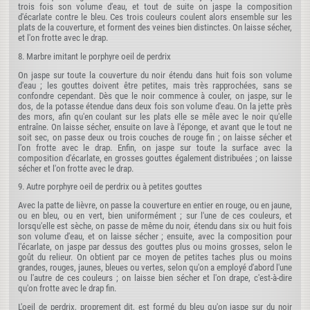
trois fois son volume d'eau, et tout de suite on jaspe la composition
d'écarlate contre le bleu. Ces trois couleurs coulent alors ensemble sur les
plats de la couverture, et forment des veines bien distinctes. On laisse sécher,
et l'on frotte avec le drap.
8. Marbre imitant le porphyre oeil de perdrix
On jaspe sur toute la couverture du noir étendu dans huit fois son volume
d'eau ; les gouttes doivent être petites, mais très rapprochées, sans se
confondre cependant. Dès que le noir commence à couler, on jaspe, sur le
dos, de la potasse étendue dans deux fois son volume d'eau. On la jette près
des mors, afin qu'en coulant sur les plats elle se mêle avec le noir qu'elle
entraîne. On laisse sécher, ensuite on lave à l'éponge, et avant que le tout ne
soit sec, on passe deux ou trois couches de rouge fin ; on laisse sécher et
l'on frotte avec le drap. Enfin, on jaspe sur toute la surface avec la
composition d'écarlate, en grosses gouttes également distribuées ; on laisse
sécher et l'on frotte avec le drap.
9. Autre porphyre oeil de perdrix ou à petites gouttes
Avec la patte de lièvre, on passe la couverture en entier en rouge, ou en jaune,
ou en bleu, ou en vert, bien uniformément ; sur l'une de ces couleurs, et
lorsqu'elle est sèche, on passe de même du noir, étendu dans six ou huit fois
son volume d'eau, et on laisse sécher ; ensuite, avec la composition pour
l'écarlate, on jaspe par dessus des gouttes plus ou moins grosses, selon le
goût du relieur. On obtient par ce moyen de petites taches plus ou moins
grandes, rouges, jaunes, bleues ou vertes, selon qu'on a employé d'abord l'une
ou l'autre de ces couleurs ; on laisse bien sécher et l'on drape, c'est-à-dire
qu'on frotte avec le drap fin.
L'oeil de perdrix, proprement dit, est formé du bleu qu'on jaspe sur du noir