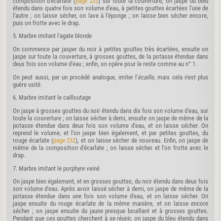
composition d'écarlate (
page 232
) sur toute la couverture, on jaspe du bleu
étendu dans quatre fois son volume d'eau, à petites gouttes écartées l'une de
l'autre ; on laisse sécher, on lave à l'éponge ; on laisse bien sécher encore,
puis on frotte avec le drap.
5. Marbre imitant l'agate blonde
On commence par jasper du noir à petites gouttes très écartées, ensuite on
jaspe sur toute la couverture, à grosses gouttes, de la potasse étendue dans
deux fois son volume d'eau ; enfin, on opère pour le reste comme au n° 1.
On peut aussi, par un procédé analogue, imiter l'
écaille
, mais cela n'est plus
guère usité.
6. Marbre imitant le cailloutage
On jaspe à grosses gouttes du noir étendu dans dix fois son volume d'eau, sur
toute la couverture ; on laisse sécher à demi, ensuite on jaspe de même de la
potasse étendue dans deux fois son volume d'eau, et on laisse sécher. On
reprend le volume, et l'on jaspe bien également, et par petites gouttes, du
rouge écarlate (
page 232
), et on laisse sécher de nouveau. Enfin, on jaspe de
même de la composition d'écarlate ; on laisse sécher et l'on frotte avec le
drap.
7. Marbre imitant le porphyre veiné
On jaspe bien également, et en grosses gouttes, du noir étendu dans deux fois
son volume d'eau. Après avoir laissé sécher à demi, on jaspe de même de la
potasse étendue dans une fois son volume d'eau, et on laisse sécher. On
jaspe ensuite du rouge écarlate de la même manière, et on laisse encore
sécher ; on jaspe ensuite du jaune presque bouillant et à grosses gouttes.
Pendant que ces gouttes cherchent à se réunir, on jaspe du bleu étendu dans