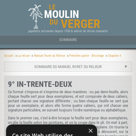
LE
MOULIN
VERGER
DU
papeterie artisanale depuis 1539 & atelier de reliure manuelle
SOMMAIRE
Accueil
La reliure
Manuel Roret du Relieur
Première partie - Brochage
Chapitre 4
SOMMAIRE DU MANUEL RORET DU RELIEUR
9° IN-TRENTE-DEUX
Ce format s'impose et s'imprime de deux manières : ou par demi-feuille, alors
chaque feuille sert pour deux exemplaires, et est composée de deux cahiers,
portant chacun une signature différente ; ou bien chaque feuille ne sert que
pour un exemplaire, et alors elle forme quatre cahiers, qui ont chacun une
signature particulière, en suivant toujours l'ordre numérique ou alphabétique.
Dans le premier cas, c'est-à-dire lorsque la feuille sert pour deux exemplaires,
on plie la feuille selon les pointures, et on la coupe dans le pli. On met à part,
en réserve, la demi-feuille supérieure pour le second exemplaire. On tourne la
×
demi-feuille en travers devant soi, la signature à droite, à découvert, sur la
Ce site Web utilise des