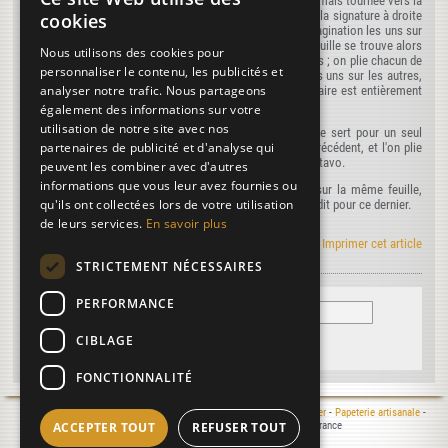
table en haut, et l'autre signature à gauche, aussi en haut, mais tournée vers la
table. On plie de la droite sur la gauche en faisant tomber la signature à droite
cookies
sur le verso de la signature à gauche, les chiffres de la pagination les uns sur
les autres, et l'on coupe encore dans ce pli. Cette demi-feuille se trouve alors
Nous utilisons des cookies pour
divisée en deux parties, chacune de 8 feuillets ou 16 pages ; on plie chacun de
personnaliser le contenu, les publicités et
ces quarts de feuille comme l'in-octavo, et l'on place, les uns sur les autres,
analyser notre trafic. Nous partageons
ces cahiers, qui ne s'encartent jamais. Lorsqu'un exemplaire est entièrement
plié, on plie le second de la même manière.
également des informations sur votre
utilisation de notre site avec nos
Dans le second cas, c'est-à-dire lorsque la feuille entière sert pour un seul
partenaires de publicité et d'analyse qui
exemplaire, on la coupe en quatre comme dans le cas précédent, et l'on plie
de suite les quatre cahiers, chacun comme l'on plie l'in-octavo.
peuvent les combiner avec d'autres
informations que vous leur avez fournies ou
L'in-trente-deux s'imprime parfois en deux exemplaires sur la même feuille,
qu'ils ont collectées lors de votre utilisation
comme l'in-seize. On procède alors comme nous l'avons dit pour ce dernier.
de leurs services.
En savoir plus
Le manuel Roret en RSS
|
Imprimer cet article
STRICTEMENT NÉCESSAIRES
PERFORMANCE
CIBLAGE
FONCTIONNALITÉ
Mentions légales
- © 2000-2026 Le Moulin du Verger -
Moulin à papier
-
Papeterie artisanale
-
ACCEPTER TOUT
REFUSER TOUT
Atelier de reliure
- 16400 Puymoyen - Charente - France
Réalisation :
Laurent MICHON
, 2025