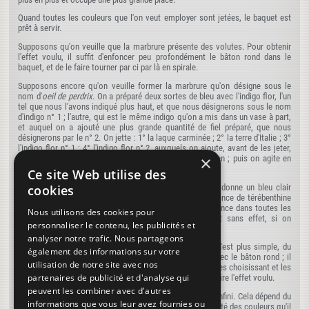
Quand toutes les couleurs que l'on veut employer sont jetées, le baquet est
prêt à servir.
Supposons qu'on veuille que la marbrure présente des volutes. Pour obtenir
l'effet voulu, il suffit d'enfoncer peu profondément le bâton rond dans le
baquet, et de le faire tourner par ci par là en spirale.
Supposons encore qu'on veuille former la marbrure qu'on désigne sous le
nom d'
oeil de perdrix
. On a préparé deux sortes de bleu avec l'indigo flor, l'un
tel que nous l'avons indiqué plus haut, et que nous désignerons sous le nom
d'indigo n° 1 ; l'autre, qui est le même indigo qu'on a mis dans un vase à part,
et auquel on a ajouté une plus grande quantité de fiel préparé, que nous
désignerons par le n° 2. On jette : 1° la laque carminée ; 2° la terre d'Italie ; 3°
l'indigo flor n° 1 ; 4° l'indigo flor n° 2, auxquels on ajoute, avant de les jeter,
×
deux gouttes d'essence de térébenthine qu'on remue bien ; puis on agite en
volute, lorsque cela est nécessaire.
Ce site Web utilise des
Le bleu n° 2 fait étendre toutes les autres couleurs, et donne un bleu clair
cookies
pointillé qui produit un si joli effet. C'est à la seule essence de térébenthine
qu'est due cette propriété. On peut incorporer cette essence dans toutes les
Nous utilisons des cookies pour
couleurs qu'on voudra jeter les dernières ; elle serait sans effet, si on
personnaliser le contenu, les publicités et
l'incorporait dans les précédentes.
analyser notre trafic. Nous partageons
Si l'on veut faire la marbrure qu'on appelle
peigne
rien n'est plus simple, du
également des informations sur votre
moins théoriquement. Au lieu de remuer les couleurs avec le bâton rond ; il
utilisation de notre site avec nos
faut se servir des instruments qu'on nomme peignes, en les choisissant et les
partenaires de publicité et d'analyse qui
manoeuvrant de la manière la plus convenable pour produire l'effet voulu.
peuvent les combiner avec d'autres
On conçoit qu'il est possible de varier les marbrures à l'infini. Cela dépend du
informations que vous leur avez fournies ou
goût et de l'habileté du marbreur, du nombre et de l'intensité des couleurs qu'il