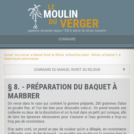
LE
MOULIN
VERGER
DU
papeterie artisanale depuis 1539 & atelier de reliure manuelle
SOMMAIRE
Accueil
La reliure
Manuel Roret du Relieur
Deuxième partie - Reliure
Chapitre 5
Observations préliminaires
SOMMAIRE DU MANUEL RORET DU RELIEUR
§ 8. - PRÉPARATION DU BAQUET À
MARBRER
On verse dans le vase qui contient la gomme préparée, 200 grammes d'alun
en poudre fine, et l'on bat bien pour dissoudre celui-ci. On prend ensuite une
cuillerée ou deux de la dissolution et on la met dans un petit pot conique, afin
de faire les épreuves nécessaires pour s'assurer si l'eau gommée a trop ou
trop peu de consistance.
D'un autre coté, on prend un peu de couleur qu'on a délayée, en consistance
suffisante, avec du fiel de boeuf ; on en jette une goutte sur la gomme dans le