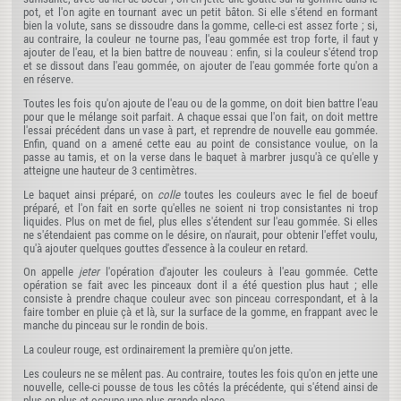
pot, et l'on agite en tournant avec un petit bâton. Si elle s'étend en formant
bien la volute, sans se dissoudre dans la gomme, celle-ci est assez forte ; si,
au contraire, la couleur ne tourne pas, l'eau gommée est trop forte, il faut y
ajouter de l'eau, et la bien battre de nouveau : enfin, si la couleur s'étend trop
et se dissout dans l'eau gommée, on ajouter de l'eau gommée forte qu'on a
en réserve.
Toutes les fois qu'on ajoute de l'eau ou de la gomme, on doit bien battre l'eau
pour que le mélange soit parfait. A chaque essai que l'on fait, on doit mettre
l'essai précédent dans un vase à part, et reprendre de nouvelle eau gommée.
Enfin, quand on a amené cette eau au point de consistance voulue, on la
passe au tamis, et on la verse dans le baquet à marbrer jusqu'à ce qu'elle y
atteigne une hauteur de 3 centimètres.
Le baquet ainsi préparé, on
colle
toutes les couleurs avec le fiel de boeuf
préparé, et l'on fait en sorte qu'elles ne soient ni trop consistantes ni trop
liquides. Plus on met de fiel, plus elles s'étendent sur l'eau gommée. Si elles
ne s'étendaient pas comme on le désire, on n'aurait, pour obtenir l'effet voulu,
qu'à ajouter quelques gouttes d'essence à la couleur en retard.
On appelle
jeter
l'opération d'ajouter les couleurs à l'eau gommée. Cette
opération se fait avec les pinceaux dont il a été question plus haut ; elle
consiste à prendre chaque couleur avec son pinceau correspondant, et à la
faire tomber en pluie çà et là, sur la surface de la gomme, en frappant avec le
manche du pinceau sur le rondin de bois.
La couleur rouge, est ordinairement la première qu'on jette.
Les couleurs ne se mêlent pas. Au contraire, toutes les fois qu'on en jette une
nouvelle, celle-ci pousse de tous les côtés la précédente, qui s'étend ainsi de
plus en plus et occupe une plus grande place.