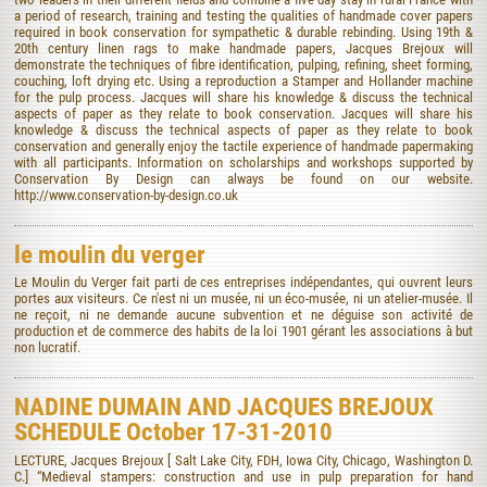
a period of research, training and testing the qualities of handmade cover papers
required in book conservation for sympathetic & durable rebinding. Using 19th &
20th century linen rags to make handmade papers, Jacques Brejoux will
demonstrate the techniques of fibre identification, pulping, refining, sheet forming,
couching, loft drying etc. Using a reproduction a Stamper and Hollander machine
for the pulp process. Jacques will share his knowledge & discuss the technical
aspects of paper as they relate to book conservation. Jacques will share his
knowledge & discuss the technical aspects of paper as they relate to book
conservation and generally enjoy the tactile experience of handmade papermaking
with all participants. Information on scholarships and workshops supported by
Conservation By Design can always be found on our website.
http://www.conservation-by-design.co.uk
le moulin du verger
Le Moulin du Verger fait parti de ces entreprises indépendantes, qui ouvrent leurs
portes aux visiteurs. Ce n'est ni un musée, ni un éco-musée, ni un atelier-musée. Il
ne reçoit, ni ne demande aucune subvention et ne déguise son activité de
production et de commerce des habits de la loi 1901 gérant les associations à but
non lucratif.
NADINE DUMAIN AND JACQUES BREJOUX
SCHEDULE October 17-31-2010
LECTURE, Jacques Brejoux [ Salt Lake City, FDH, Iowa City, Chicago, Washington D.
C.] “Medieval stampers: construction and use in pulp preparation for hand