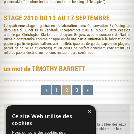
papermaking” (Lecture text comes under the heading of "le papier")
STAGE 2010 DU 13 AU 17 SEPTEMBRE
Le quatrième stage organisé en collaboration avec Conservation By Desing se
déroulera du Lundi 13 au Vendredi 17 Septembre 2010 au Moulin. Cette cession
animée par Christopher Clarkson et Jacques Brejoux avec le concours de Nadine
Dumain comprendra comme chaque année une partie initiation à la fabrication du
papier à partir de pâtes battues aux maillets (papiers de garde, papiers de plaçure,
papier de couvrure et cartons) et un cours de perfectionnement concernant les
reliures papier destiné aux relieurs restaurateurs confirmés.
un mot de TIMOTHY BARRETT
«
1
2
3
»
×
À DÉCOUVRIR...
Ce site Web utilise des
L'agenda du moulin
cookies
Rendez-nous visite tout au long de l'année au creux de la vallée des eaux
claires à Puymoyen au coeur de la Charente à quelques encablures de la ville
Nous utilisons des cookies pour
d'Angoulême...