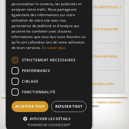
personnaliser le contenu, les publicités et
EN SAVOIR PLUS
analyser notre trafic. Nous partageons
également des informations sur votre
utilisation de notre site avec nos
Art de faire le papier
partenaires de publicité et d'analyse qui
Découvrez la version électronique de l'ouvrage
Art de faire le papier
par
peuvent les combiner avec d'autres
M. de Lalande
informations que vous leur avez fournies ou
qu'ils ont collectées lors de votre utilisation
de leurs services.
En savoir plus
Manuel Roret du Relieur
Découvrez la version électronique du nouveau
Manuel Roret du Relieur
,
STRICTEMENT NÉCESSAIRES
l'ouvrage de référence dans l'univers de la reliure...
PERFORMANCE
Regards d'artistes...
CIBLAGE
Le moulin du Verger vu par les artistes-peintres, photographes, amis...
FONCTIONNALITÉ
Mentions légales
- © 2000-2026 Le Moulin du Verger -
Moulin à papier
-
Papeterie artisanale
-
ACCEPTER TOUT
REFUSER TOUT
Atelier de reliure
- 16400 Puymoyen - Charente - France
Réalisation :
Laurent MICHON
, 2025
08/08/2026 01:33:36
AFFICHER LES DÉTAILS
POWERED BY COOKIESCRIPT