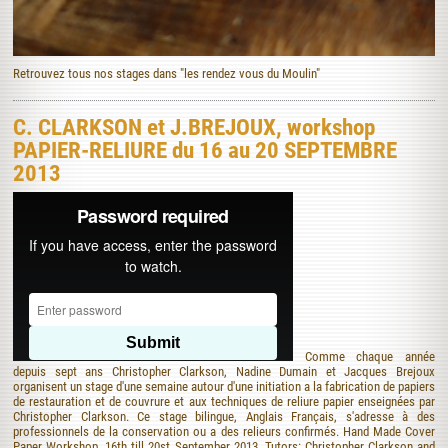
Retrouvez tous nos stages dans "les rendez vous du Moulin"
C. CLARKSON et J.BREJOUX, workshop
PAPIER-RELIURE du 16 au 20 SEPTEMBRE
2013
Comme chaque année
depuis sept ans Christopher Clarkson, Nadine Dumain et Jacques Brejoux
organisent un stage d'une semaine autour d'une initiation a la fabrication de papiers
de restauration et de couvrure et aux techniques de reliure papier enseignées par
Christopher Clarkson. Ce stage bilingue, Anglais Français, s'adresse à des
professionnels de la conservation ou a des relieurs confirmés. Hand Made Cover
Paper Workshop, 16th till 20st September 2013, Tutors: Christopher Clarkson and