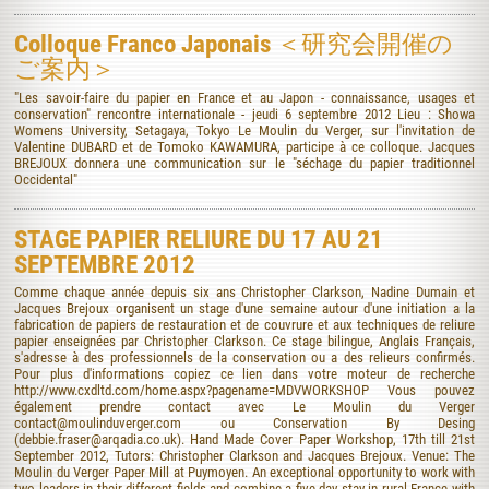
Colloque Franco Japonais ＜研究会開催の
ご案内＞
"Les savoir-faire du papier en France et au Japon - connaissance, usages et
conservation" rencontre internationale - jeudi 6 septembre 2012 Lieu : Showa
Womens University, Setagaya, Tokyo Le Moulin du Verger, sur l'invitation de
Valentine DUBARD et de Tomoko KAWAMURA, participe à ce colloque. Jacques
BREJOUX donnera une communication sur le "séchage du papier traditionnel
Occidental"
STAGE PAPIER RELIURE DU 17 AU 21
SEPTEMBRE 2012
Comme chaque année depuis six ans Christopher Clarkson, Nadine Dumain et
Jacques Brejoux organisent un stage d'une semaine autour d'une initiation a la
fabrication de papiers de restauration et de couvrure et aux techniques de reliure
papier enseignées par Christopher Clarkson. Ce stage bilingue, Anglais Français,
s'adresse à des professionnels de la conservation ou a des relieurs confirmés.
Pour plus d'informations copiez ce lien dans votre moteur de recherche
http://www.cxdltd.com/home.aspx?pagename=MDVWORKSHOP Vous pouvez
également prendre contact avec Le Moulin du Verger
contact@moulinduverger.com ou Conservation By Desing
(debbie.fraser@arqadia.co.uk). Hand Made Cover Paper Workshop, 17th till 21st
September 2012, Tutors: Christopher Clarkson and Jacques Brejoux. Venue: The
Moulin du Verger Paper Mill at Puymoyen. An exceptional opportunity to work with
two leaders in their different fields and combine a five day stay in rural France with