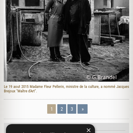
Le 19 aout 2015 Madame Fleur Pellerin, ministre de la culture, a nommé Jacques
Brejoux "Maître d'Art".
1
2
3
»
×
À DÉCOUVRIR...