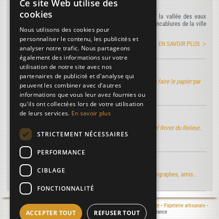
Ce site Web utilise des
L'agenda du moulin
cookies
Rendez-nous visite tout au long de l'année au creux de la vallée des eaux
claires à Puymoyen au coeur de la Charente à quelques encablures de la ville
Nous utilisons des cookies pour
d'Angoulême...
personnaliser le contenu, les publicités et
EN SAVOIR PLUS
analyser notre trafic. Nous partageons
également des informations sur votre
utilisation de notre site avec nos
Art de faire le papier
partenaires de publicité et d'analyse qui
Découvrez la version électronique de l'ouvrage
Art de faire le papier
par
peuvent les combiner avec d'autres
M. de Lalande
informations que vous leur avez fournies ou
qu'ils ont collectées lors de votre utilisation
de leurs services.
En savoir plus
Manuel Roret du Relieur
Découvrez la version électronique du nouveau
Manuel Roret du Relieur
,
STRICTEMENT NÉCESSAIRES
l'ouvrage de référence dans l'univers de la reliure...
PERFORMANCE
Regards d'artistes...
CIBLAGE
Le moulin du Verger vu par les artistes-peintres, photographes, amis...
FONCTIONNALITÉ
Mentions légales
- © 2000-2026 Le Moulin du Verger -
Moulin à papier
-
Papeterie artisanale
-
ACCEPTER TOUT
REFUSER TOUT
Atelier de reliure
- 16400 Puymoyen - Charente - France
Réalisation :
Laurent MICHON
, 2025