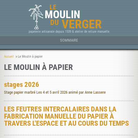
LE
MOULIN
VERGER
DU
papeterie artisanale depuis 1539 & atelier de reliure manuelle
SOMMAIRE
Accueil
Le Moulin à papier
LE MOULIN À PAPIER
stages 2026
Stage papier marbré Les 4 et 5 avril 2026 animé par Anne Lassere
LES FEUTRES INTERCALAIRES DANS LA
FABRICATION MANUELLE DU PAPIER À
TRAVERS L'ESPACE ET AU COURS DU TEMPS