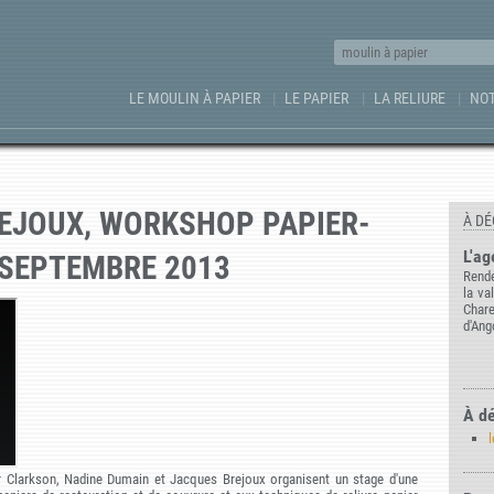
LE MOULIN À PAPIER
LE PAPIER
LA RELIURE
NOT
REJOUX, WORKSHOP PAPIER-
À DÉ
L'ag
 SEPTEMBRE 2013
Rende
la va
Char
d'Ang
À dé
l
Clarkson, Nadine Dumain et Jacques Brejoux organisent un stage d'une