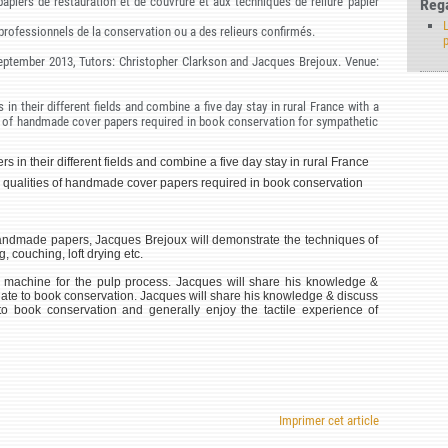
 papiers de restauration et de couvrure et aux techniques de reliure papier
Rega
L
 professionnels de la conservation ou a des relieurs confirmés.
eptember 2013, Tutors: Christopher Clarkson and Jacques Brejoux. Venue:
in their different fields and combine a five day stay in rural France with a
ies of handmade cover papers required in book conservation for sympathetic
s in their different fields and combine a five day stay in rural France
the qualities of handmade cover papers required in book conservation
andmade papers, Jacques Brejoux will demonstrate the techniques of
g, couching, loft drying etc.
 machine for the pulp process. Jacques will share his knowledge &
elate to book conservation. Jacques will share his knowledge & discuss
to book conservation and generally enjoy the tactile experience of
Imprimer cet article