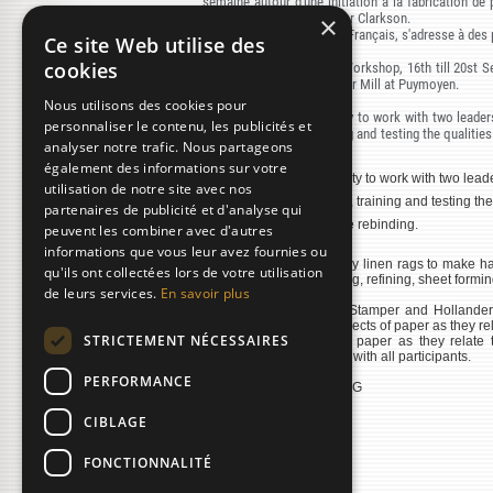
semaine autour d'une initiation a la fabrication de
enseignées par Christopher Clarkson.
×
Ce stage bilingue, Anglais Français, s'adresse à des
Ce site Web utilise des
cookies
Hand Made Cover Paper Workshop, 16th till 20st S
The Moulin du Verger Paper Mill at Puymoyen.
Nous utilisons des cookies pour
An exceptional opportunity to work with two leaders 
personnaliser le contenu, les publicités et
period of research, training and testing the qualit
analyser notre trafic. Nous partageons
& durable rebinding.
également des informations sur votre
An exceptional opportunity to work with two leader
utilisation de notre site avec nos
with a period of research, training and testing 
partenaires de publicité et d'analyse qui
for sympathetic & durable rebinding.
peuvent les combiner avec d'autres
informations que vous leur avez fournies ou
Using 19th & 20th century linen rags to make h
qu'ils ont collectées lors de votre utilisation
fibre identification, pulping, refining, sheet formin
de leurs services.
En savoir plus
Using a reproduction a Stamper and Hollander
discuss the technical aspects of paper as they r
STRICTEMENT NÉCESSAIRES
the technical aspects of paper as they relate 
handmade papermaking with all participants.
PERFORMANCE
RESERVATION, BOOKING
» Consulter le fichier
CIBLAGE
FONCTIONNALITÉ