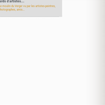
rds d'artistes...
e moulin du Verger vu par les artistes-peintres,
photographes, amis...