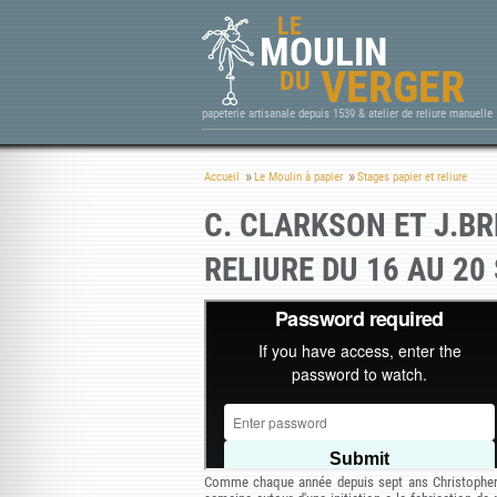
LE
MOULIN
VERGER
DU
papeterie artisanale depuis 1539 & atelier de reliure manuelle
Accueil
Le Moulin à papier
Stages papier et reliure
C. CLARKSON ET J.B
RELIURE DU 16 AU 20
Comme chaque année depuis sept ans Christopher 