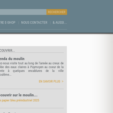
RE E-SHOP
NOUS CONTACTER
& AUSSI...
COUVRIR...
enda du moulin
z-nous visite tout au long de l'année au creux de
llée des eaux claires à Puymoyen au coeur de la
ente à quelques encablures de la ville
oulême...
EN SAVOIR PLUS
couvrir sur le moulin...
e papier bleu préindustriel 2025