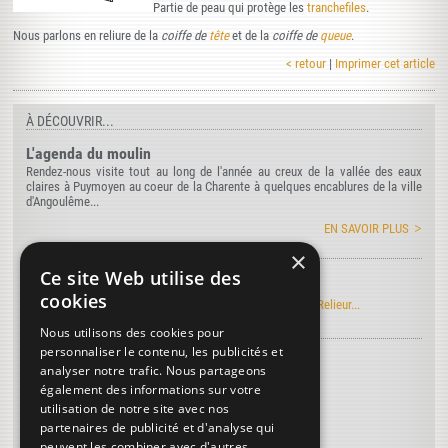
Partie de peau qui protège les
tranchefiles
.
Nous parlons en reliure de la
coiffe de
tête
et de la
coiffe de
queue
.
< retour
|
Imprimer cet article
À DÉCOUVRIR...
L'agenda du moulin
Rendez-nous visite tout au long de l'année au creux de la vallée des eaux
claires à Puymoyen au coeur de la Charente à quelques encablures de la ville
d'Angoulême...
EN SAVOIR PLUS
×
Ce site Web utilise des
Manuel Roret du Relieur
cookies
Découvrez l'édition électronique du manuel Roret du Relieur...
Nous utilisons des cookies pour
personnaliser le contenu, les publicités et
Découvrez le vocabulaire de la reliure
...
analyser notre trafic. Nous partageons
Encoche de coiffe
également des informations sur votre
utilisation de notre site avec nos
Mors
partenaires de publicité et d'analyse qui
Egayer la dorure
peuvent les combiner avec d'autres