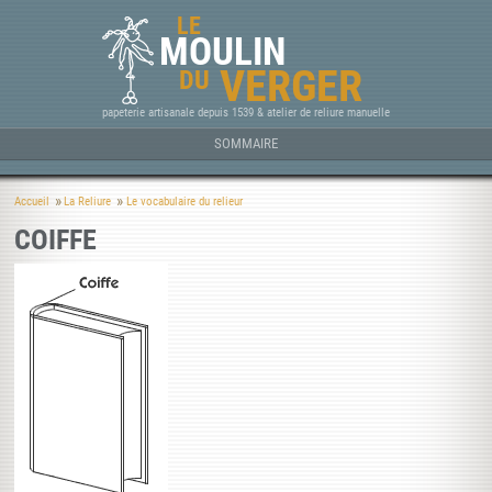
LE
MOULIN
VERGER
DU
papeterie artisanale depuis 1539 & atelier de reliure manuelle
SOMMAIRE
Accueil
La Reliure
Le vocabulaire du relieur
COIFFE