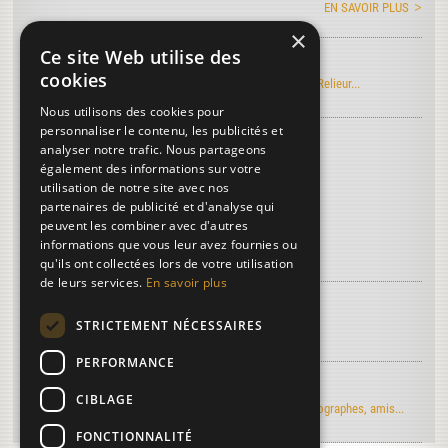
EN SAVOIR PLUS
×
Ce site Web utilise des
Manuel Roret du Relieur
cookies
Découvrez l'édition électronique du manuel Roret du Relieur...
Nous utilisons des cookies pour
personnaliser le contenu, les publicités et
Découvrez le vocabulaire de la reliure
...
analyser notre trafic. Nous partageons
Battée
également des informations sur votre
utilisation de notre site avec nos
Cartons
partenaires de publicité et d'analyse qui
Encoche de coiffe
peuvent les combiner avec d'autres
informations que vous leur avez fournies ou
Plus de termes...
qu'ils ont collectées lors de votre utilisation
de leurs services.
En savoir plus
À découvrir sur la reliure...
STRICTEMENT NÉCESSAIRES
Article de Art & Métiers du Livre
PERFORMANCE
Regards d'artistes...
CIBLAGE
Le moulin du Verger vu par les artistes-peintres, photographes, amis...
FONCTIONNALITÉ