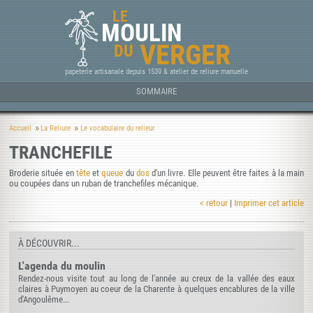
LE
MOULIN
VERGER
DU
papeterie artisanale depuis 1539 & atelier de reliure manuelle
SOMMAIRE
Accueil
La Reliure
Le vocabulaire du relieur
TRANCHEFILE
Broderie située en
tête
et
queue
du
dos
d'un livre. Elle peuvent être faites à la main
ou coupées dans un ruban de tranchefiles mécanique.
< retour
|
Imprimer cet article
À DÉCOUVRIR...
L'agenda du moulin
Rendez-nous visite tout au long de l'année au creux de la vallée des eaux
claires à Puymoyen au coeur de la Charente à quelques encablures de la ville
d'Angoulême...