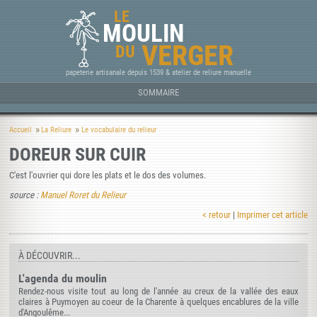
LE
MOULIN
VERGER
DU
papeterie artisanale depuis 1539 & atelier de reliure manuelle
SOMMAIRE
Accueil
La Reliure
Le vocabulaire du relieur
DOREUR SUR CUIR
C'est l'ouvrier qui dore les plats et le dos des volumes.
source :
Manuel Roret du Relieur
< retour
|
Imprimer cet article
À DÉCOUVRIR...
L'agenda du moulin
Rendez-nous visite tout au long de l'année au creux de la vallée des eaux
claires à Puymoyen au coeur de la Charente à quelques encablures de la ville
d'Angoulême...