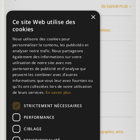
EN SAVOIR PLUS
×
Ce site Web utilise des
Manuel Roret du Relieur
cookies
Découvrez l'édition électronique du manuel Roret du Relieur...
Nous utilisons des cookies pour
personnaliser le contenu, les publicités et
Découvrez le vocabulaire de la reliure
...
analyser notre trafic. Nous partageons
Lignes de pied
également des informations sur votre
utilisation de notre site avec nos
Cartons
partenaires de publicité et d'analyse qui
Doreur sur tranches
peuvent les combiner avec d'autres
informations que vous leur avez fournies ou
Plus de termes...
qu'ils ont collectées lors de votre utilisation
de leurs services.
En savoir plus
À découvrir sur la reliure...
STRICTEMENT NÉCESSAIRES
Article de Art & Métiers du Livre
PERFORMANCE
Regards d'artistes...
CIBLAGE
Le moulin du Verger vu par les artistes-peintres, photographes, amis...