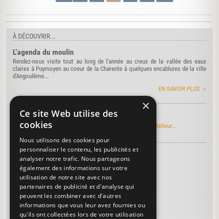
À DÉCOUVRIR...
L'agenda du moulin
Rendez-nous visite tout au long de l'année au creux de la vallée des eaux
claires à Puymoyen au coeur de la Charente à quelques encablures de la ville
d'Angoulême...
EN SAVOIR PLUS
×
Ce site Web utilise des
Manuel Roret du Relieur
cookies
Découvrez l'édition électronique du manuel Roret du Relieur...
Nous utilisons des cookies pour
personnaliser le contenu, les publicités et
Découvrez le vocabulaire de la reliure
...
analyser notre trafic. Nous partageons
Tranchefile
également des informations sur votre
utilisation de notre site avec nos
Justification
partenaires de publicité et d'analyse qui
Parchemin
peuvent les combiner avec d'autres
informations que vous leur avez fournies ou
Plus de termes...
qu'ils ont collectées lors de votre utilisation