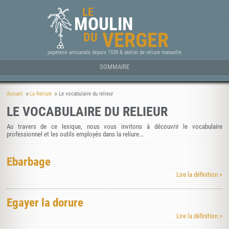
LE
MOULIN
VERGER
DU
papeterie artisanale depuis 1539 & atelier de reliure manuelle
SOMMAIRE
Accueil
La Reliure
Le vocabulaire du relieur
LE VOCABULAIRE DU RELIEUR
Au travers de ce lexique, nous vous invitons à découvrir le vocabulaire
professionnel et les outils employés dans la reliure...
Ebarbage
Lire la définition >
Egayer la dorure
Lire la définition >