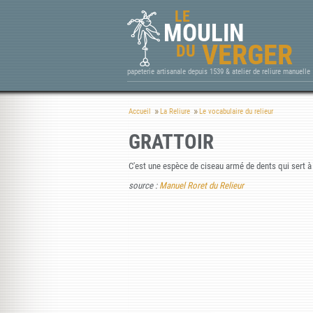
LE
MOULIN
VERGER
DU
papeterie artisanale depuis 1539 & atelier de reliure manuelle
Accueil
La Reliure
Le vocabulaire du relieur
GRATTOIR
C'est une espèce de ciseau armé de dents qui sert à gr
source :
Manuel Roret du Relieur