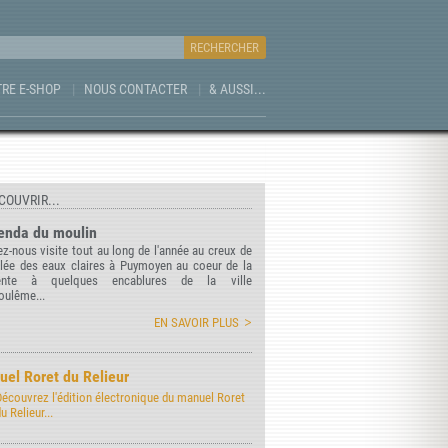
RE E-SHOP
NOUS CONTACTER
& AUSSI...
COUVRIR...
enda du moulin
z-nous visite tout au long de l'année au creux de
llée des eaux claires à Puymoyen au coeur de la
ente à quelques encablures de la ville
oulême...
EN SAVOIR PLUS
el Roret du Relieur
Découvrez l'édition électronique du manuel Roret
u Relieur...