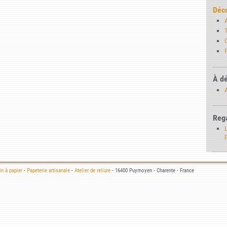
Déco
A
T
P
À dé
A
Rega
L
n à papier
-
Papeterie artisanale
-
Atelier de reliure
- 16400 Puymoyen - Charente - France