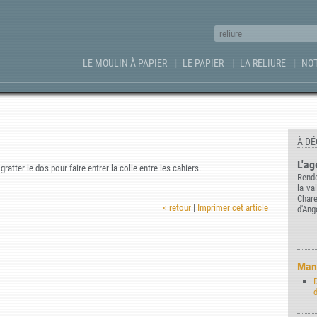
LE MOULIN À PAPIER
LE PAPIER
LA RELIURE
NOT
À DÉ
L'ag
atter le dos pour faire entrer la colle entre les cahiers.
Rende
la va
Char
< retour
|
Imprimer cet article
d'Ang
Manu
d