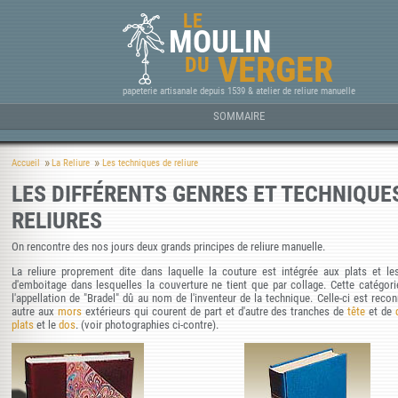
LE
MOULIN
VERGER
DU
papeterie artisanale depuis 1539 & atelier de reliure manuelle
SOMMAIRE
Accueil
La Reliure
Les techniques de reliure
LES DIFFÉRENTS GENRES ET TECHNIQUE
RELIURES
On rencontre des nos jours deux grands principes de reliure manuelle.
La reliure proprement dite dans laquelle la couture est intégrée aux plats et les
d'emboitage dans lesquelles la couverture ne tient que par collage. Cette catégori
l'appellation de "Bradel" dû au nom de l'inventeur de la technique. Celle-ci est reco
autre aux
mors
extérieurs qui courent de part et d'autre des tranches de
tête
et de
plats
et le
dos
. (voir photographies ci-contre).