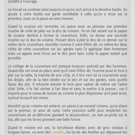
solidité à l'ouvrage.
Le travail se continue ainsi jusqu'à ce qu'on soit arrivé à la dernière feuille. On
ajoute à cette feuille une garde semblable à celle qu'on a mise sur la
première, mais on la place en sens inverse.
Quand la couture est terminée, on passe avec un pinceau une première
couche de colle de pâte sur le dos du volume. On en fait autant sur le papier
de couleur destiné à former la couverture. Enfin, on donne une seconde
couche sur le dos du volume. Posant alors à plat le dos de ce dernier sur le
milieu de la couverture, encollée comme il vient d'être dit, on relève les deux
côtés de cette couverture sur les gardes sans l'y appliquer bien fortement
mais on appuie avec force sur le dos pour faire coller le papier autant que
possible.
Le collage de la couverture est presque toujours exécuté par des hommes.
Quand elle est mise en place ainsi qu'il vient d'être dit, l'ouvrier pose le livre à
plat sur la table, la tranche de son côté, et il tire vers lui la couverture avec
les doigts, afin de la bien tendre sur le dos et sur les gardes, sans qu'elle
fasse des plis. Il retourne ensuite le livre pour opérer de même sur l'autre
côté. Enfin, il le fait sécher à l'air libre et sans le mettre à la presse ; car il
importe pour la venue de laisser au volume le plus d'épaisseur qu'il peut avoir,
surtout lorsqu'il est mince.
Aussitôt qu'un volume est achevé, on passe à un second volume, qu'on place
sur le premier, et ainsi de suite. Cette pression suffit pour empêcher les
couvertures de se déformer pendant la dessiccation ; on met un poids sur le
tas, afin que les livres prennent une belle forme.
Quand le volume est sec, la brocheuse ébarbe, avec de gros ciseaux à
longues lames, ou avec des
cisailles
, les bords des feuilles qui dépassent les