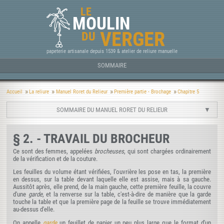
LE
MOULIN
VERGER
DU
papeterie artisanale depuis 1539 & atelier de reliure manuelle
SOMMAIRE
Accueil
La reliure
Manuel Roret du Relieur
Première partie - Brochage
Chapitre 5
SOMMAIRE DU MANUEL RORET DU RELIEUR
§ 2. - TRAVAIL DU BROCHEUR
Ce sont des femmes, appelées
brocheuses
, qui sont chargées ordinairement
de la vérification et de la couture.
Les feuilles du volume étant vérifiées, l'ouvrière les pose en tas, la première
en dessus, sur la table devant laquelle elle est assise, mais à sa gauche.
Aussitôt après, elle prend, de la main gauche, cette première feuille, la couvre
d'une
garde
, et la renverse sur la table, c'est-à-dire de manière que la garde
touche la table et que la première page de la feuille se trouve immédiatement
au-dessus d'elle.
On appelle
garde
un feuillet de papier un peu plus large que le format d'un