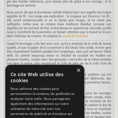
plis des feuilles intérieures, pour donner plus de grâce à son ouvrage ; et le
brochage est terminé.
Nous avons dit que la brocheuse mettait d'abord dans son aiguille une longue
aiguillée de fil ; ceci exige une explication : la longueur est d'environ 1m.20 ;
elle serait embarrassante si on la faisait plus longue, et ne serait pas
suffisante, même pour un volume d'une médiocre étendue. Lorsque son
aiguillée est au moment de finir, la brocheuse en reprend une seconde, qu'elle
noue à l'extrémité de la première, en faisant attention que le noeud se trouve
dans l'intérieur du volume. On emploie le
noeud de tisserand
.
Quand le brochage a été fait avec soin, qu'on a employé de la colle de bonne
qualité, et que le papier de la couverture a été choisi très solide, le livre peut
être impunément feuilleté pendant fort longtemps, sans qu'il ait besoin d'être
relié. On obtient beaucoup mieux ce résultat en cousant les feuilles sur
plusieurs ficelles, noyées dans des grecques; c'est-à-dire de la même manière
que dans la reliure, puis remplaçant la colle de pâte par de la colle forte de
bonne gualité.
×
Ce site Web utilise des
Nous avons vu des ouvrages anglais brochés d'après ce système, qui ont
supporté, pendant plusieurs mois, sans en être autrement détériorés, des
cookies
fatigues excessives qui les auraient mis en pièces dès les premières heures,
si leur brochage avait été exécuté comme à l'ordinaire.
Nous utilisons des cookies pour
Dans certains pays, en Allemagne surtout, on a adopté, pour les ouvrages
personnaliser le contenu, les publicités et
périodiques notamment, un mode de brochage excessivement simple, mais
analyser notre trafic. Nous partageons
tout à fait défectueux. On ne coud pas les cahiers, on se contente de les
également des informations sur votre
assembler, de les battre, de les mettre dans une presse, d'en enduire le dos de
utilisation de notre site avec nos
colle forte et d'y appliquer la couverture sans gardes. Le livre se maintient
bien tant qu'il n'est pas coupé, mais aussitôt qu'on coupe les feuilles, toutes
partenaires de publicité et d'analyse qui
celles de l'intérieur qui n'ont pas reçu de colle se détachent et ne tiennent plus