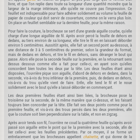
livre, et que l'on replie dans toute sa longueur d'une quantité moindre que la
largeur de la marge intérieure, afin qu'elle ne couvre pas l'impression. Ce
feuillet est indispensable pour faire adhérer solidement au volume la feuille de
papier de couleur qui doit servir de couverture, comme on le verra plus loin.
On place un feuillet semblable sur la dernière feuille, pour la même raison.
Pour faire la couture, la brocheuse se sert d'une grande aiguille courbe, qu'elle
charge d'une longue aiguillée de fil. Après avoir percé la feuille de dehors en
dedans, au tiers environ de sa longueur, elle tire le fil en en laissant déborder
environ 5 centimètres. Aussitôt après, elle fait un second point au-dessous, à
une distance de 3 à 5 centimètres du premier, selon la grandeur du format,
mais de dedans en dehors, et tire le fil en dehors, sans déranger le bout qui
passe. Alors elle pose la seconde feuille sur la première, en la retournant sens
dessus dessous comme elle a fait pour celle-ci, en ayant soin qu'elles
concordent bien toutes les deux par la tête. Les deux feuilles étant ainsi
disposées, l'ouvrière pique son aiguille, d'abord de dehors en dedans, dans la
seconde, vis-à-vis du trou inférieur de la première, puis, de dedans en dehors,
vis-à-vis du trou qu'elle vient de faire. Enfin, elle tend le fil et le noue
solidement avec le bout qu'elle a laissé déborder en commençant.
Les deux premières feuilles étant ainsi bien liées, la brocheuse pose la
troisième sur la seconde, de la même manière que ci-dessus, et les faisant
toujours bien concorder par la tête. Elle fait ses deux points comme pour la
première feuille, et vis-à-vis des trous percés dans les deux premières, afin
que la couture soit bien perpendiculaire sur la table, et non en zigzag.
Après avoir tendu son fil, l'ouvrière ne coud la quatrième feuille qu'après avoir
passé son aiguille entre le point qui lie la première avec la seconde, afin de
lier celle-ci avec les feuilles précédentes. Par ce moyen, il se forme un
entrelacement que les brocheuses appellent
chaînette
, et qui donne de la