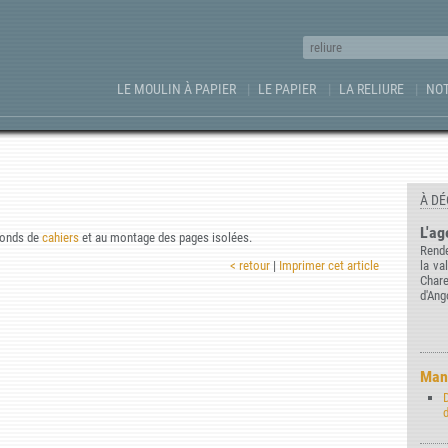
LE MOULIN À PAPIER
LE PAPIER
LA RELIURE
NOT
À DÉ
L'ag
 fonds de
cahiers
et au montage des pages isolées.
Rende
< retour
|
Imprimer cet article
la va
Char
d'Ang
Manu
d