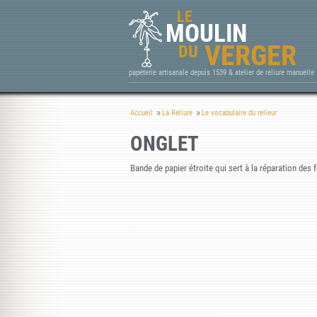
LE
MOULIN
VERGER
DU
papeterie artisanale depuis 1539 & atelier de reliure manuelle
Accueil
La Reliure
Le vocabulaire du relieur
ONGLET
Bande de papier étroite qui sert à la réparation des