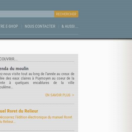
RE E-SHOP
NOUS CONTACTER
& AUSSI...
COUVRIR...
enda du moulin
z-nous visite tout au long de l'année au creux de
llée des eaux claires à Puymoyen au coeur de la
ente à quelques encablures de la ville
oulême...
EN SAVOIR PLUS
el Roret du Relieur
Découvrez l'édition électronique du manuel Roret
u Relieur...