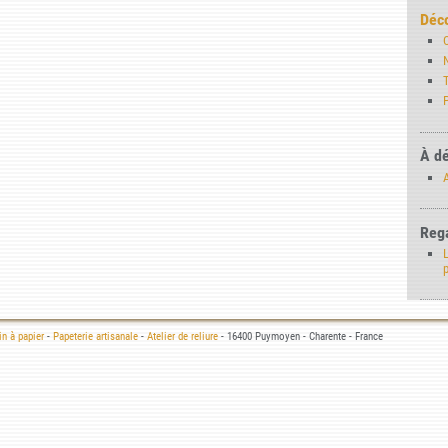
Déco
T
P
À dé
A
Rega
L
n à papier
-
Papeterie artisanale
-
Atelier de reliure
- 16400 Puymoyen - Charente - France