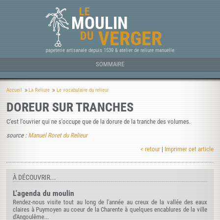
LE
MOULIN
VERGER
DU
papeterie artisanale depuis 1539 & atelier de reliure manuelle
SOMMAIRE
Accueil
La Reliure
Le vocabulaire du relieur
DOREUR SUR TRANCHES
C'est l'ouvrier qui ne s'occupe que de la dorure de la tranche des volumes.
source :
Manuel Roret du Relieur
< retour
|
Imprimer cet article
À DÉCOUVRIR...
L'agenda du moulin
Rendez-nous visite tout au long de l'année au creux de la vallée des eaux
claires à Puymoyen au coeur de la Charente à quelques encablures de la ville
d'Angoulême...