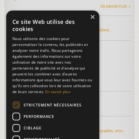
EN SAVOIR PLUS
×
Ce site Web utilise des
Manuel Roret du Relieur
cookies
Découvrez l'édition électronique du manuel Roret du Relieur...
Nous utilisons des cookies pour
personnaliser le contenu, les publicités et
Découvrez le vocabulaire de la reliure
...
analyser notre trafic. Nous partageons
Cisaille
également des informations sur votre
utilisation de notre site avec nos
Cousoir
partenaires de publicité et d'analyse qui
Maroquin (cuir)
peuvent les combiner avec d'autres
informations que vous leur avez fournies ou
Plus de termes...
qu'ils ont collectées lors de votre utilisation
de leurs services.
En savoir plus
À découvrir sur la reliure...
STRICTEMENT NÉCESSAIRES
Article de Art & Métiers du Livre
PERFORMANCE
Regards d'artistes...
CIBLAGE
Le moulin du Verger vu par les artistes-peintres, photographes, amis...