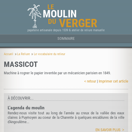
LE
MOULIN
VERGER
DU
papeterie artisanale depuis 1539 & atelier de reliure manuelle
SOMMAIRE
Accueil
La Reliure
Le vocabulaire du relieur
MASSICOT
Machine à rogner le papier inventée par un mécanicien parisien en 1849.
< retour
|
Imprimer cet article
À DÉCOUVRIR...
L'agenda du moulin
Rendez-nous visite tout au long de l'année au creux de la vallée des eaux
claires à Puymoyen au coeur de la Charente à quelques encablures de la ville
d'Angoulême...
EN SAVOIR PLUS