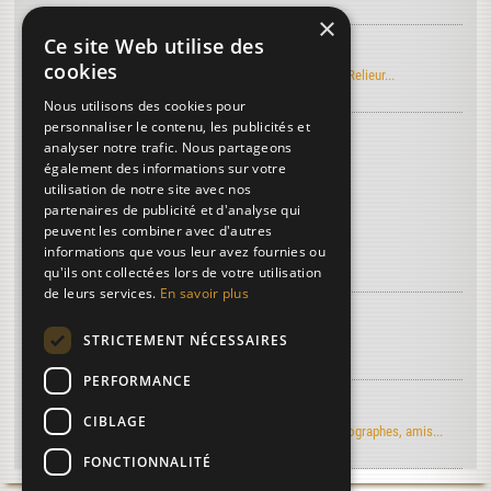
×
Ce site Web utilise des
Manuel Roret du Relieur
cookies
Découvrez l'édition électronique du manuel Roret du Relieur...
Nous utilisons des cookies pour
personnaliser le contenu, les publicités et
Découvrez le vocabulaire de la reliure
...
analyser notre trafic. Nous partageons
Nerfs
également des informations sur votre
utilisation de notre site avec nos
Battée
partenaires de publicité et d'analyse qui
Encoche de coiffe
peuvent les combiner avec d'autres
informations que vous leur avez fournies ou
Plus de termes...
qu'ils ont collectées lors de votre utilisation
de leurs services.
En savoir plus
À découvrir sur la reliure...
STRICTEMENT NÉCESSAIRES
Article de Art & Métiers du Livre
PERFORMANCE
Regards d'artistes...
CIBLAGE
Le moulin du Verger vu par les artistes-peintres, photographes, amis...
FONCTIONNALITÉ