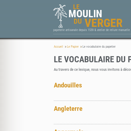
LE
MOULIN
VERGER
DU
papeterie artisanale depuis 1539 & atelier de reliure manuelle
Accueil
Le Papier
Le vocabulaire du papetier
LE VOCABULAIRE DU 
Au travers de ce lexique, nous vous invitons à découv
Andouilles
Angleterre