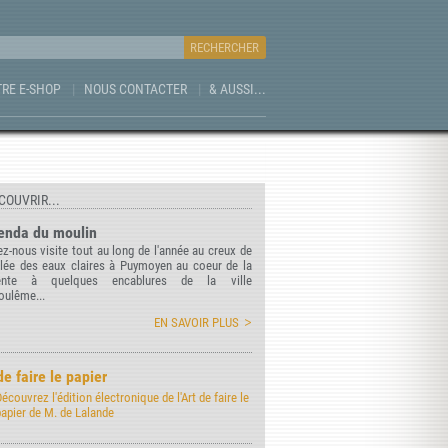
RE E-SHOP
NOUS CONTACTER
& AUSSI...
COUVRIR...
enda du moulin
z-nous visite tout au long de l'année au creux de
llée des eaux claires à Puymoyen au coeur de la
ente à quelques encablures de la ville
oulême...
EN SAVOIR PLUS
de faire le papier
écouvrez l'édition électronique de l'Art de faire le
papier de M. de Lalande