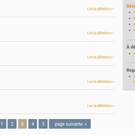
Déco
Lire la définition >
P
Lire la définition >
À dé
Lire la définition >
Rega
L
Lire la définition >
Lire la définition >
1
2
3
4
5
page suivante
»