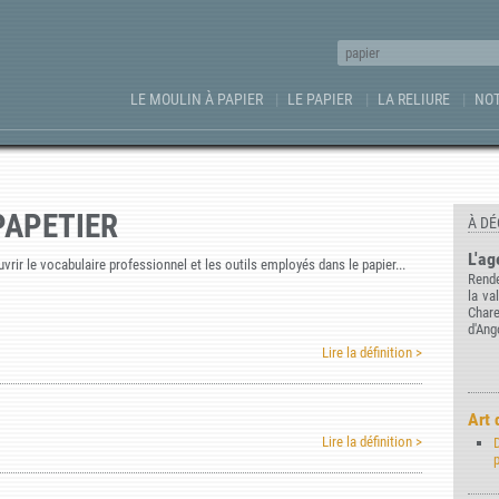
LE MOULIN À PAPIER
LE PAPIER
LA RELIURE
NOT
PAPETIER
À DÉ
L'ag
rir le vocabulaire professionnel et les outils employés dans le papier...
Rende
la va
Char
d'Ang
Lire la définition >
Art 
Lire la définition >
D