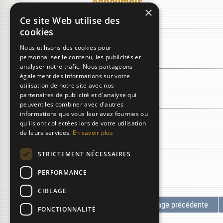
Angoumois
×
Ce site Web utilise des
cookies
Annonai
Nous utilisons des cookies pour
personnaliser le contenu, les publicités et
analyser notre trafic. Nous partageons
également des informations sur votre
Apocin
utilisation de notre site avec nos
partenaires de publicité et d'analyse qui
peuvent les combiner avec d'autres
informations que vous leur avez fournies ou
Apprentis
qu'ils ont collectées lors de votre utilisation
de leurs services.
En savoir plus
STRICTEMENT NÉCESSAIRES
Arbre (grand)
PERFORMANCE
CIBLAGE
«
page précédente
FONCTIONNALITÉ