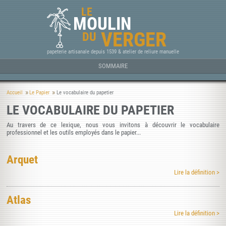
LE
MOULIN
VERGER
DU
papeterie artisanale depuis 1539 & atelier de reliure manuelle
SOMMAIRE
Accueil
Le Papier
Le vocabulaire du papetier
LE VOCABULAIRE DU PAPETIER
Au travers de ce lexique, nous vous invitons à découvrir le vocabulaire
professionnel et les outils employés dans le papier...
Arquet
Lire la définition >
Atlas
Lire la définition >