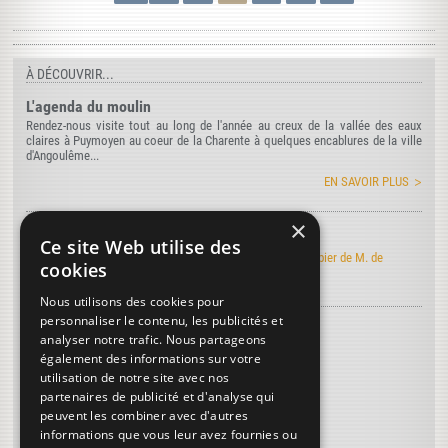
À DÉCOUVRIR...
L'agenda du moulin
Rendez-nous visite tout au long de l'année au creux de la vallée des eaux
claires à Puymoyen au coeur de la Charente à quelques encablures de la ville
d'Angoulême...
EN SAVOIR PLUS
×
Art de faire le papier
Ce site Web utilise des
Découvrez l'édition électronique de l'Art de faire le papier de M. de
cookies
Lalande
Nous utilisons des cookies pour
personnaliser le contenu, les publicités et
Découvrez le vocabulaire du papier
...
analyser notre trafic. Nous partageons
Bachat
également des informations sur votre
utilisation de notre site avec nos
Claproth (M)
partenaires de publicité et d'analyse qui
Chaleur
peuvent les combiner avec d'autres
informations que vous leur avez fournies ou
Plus de termes...