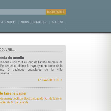
RE E-SHOP
NOUS CONTACTER
& AUSSI...
COUVRIR...
enda du moulin
z-nous visite tout au long de l'année au creux de
llée des eaux claires à Puymoyen au coeur de la
ente à quelques encablures de la ville
oulême...
EN SAVOIR PLUS
de faire le papier
écouvrez l'édition électronique de l'Art de faire le
papier de M. de Lalande