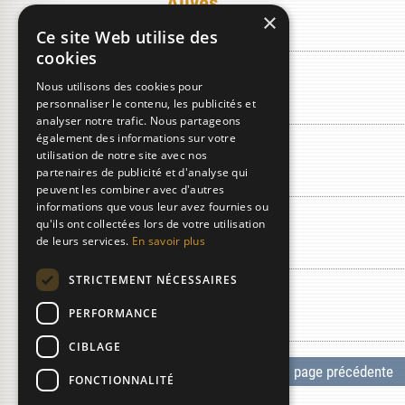
Alives
×
Ce site Web utilise des
cookies
Aloes
Nous utilisons des cookies pour
personnaliser le contenu, les publicités et
analyser notre trafic. Nous partageons
également des informations sur votre
Alun
utilisation de notre site avec nos
partenaires de publicité et d'analyse qui
peuvent les combiner avec d'autres
informations que vous leur avez fournies ou
Ambalard
qu'ils ont collectées lors de votre utilisation
de leurs services.
En savoir plus
STRICTEMENT NÉCESSAIRES
Amboine
PERFORMANCE
CIBLAGE
«
page précédente
FONCTIONNALITÉ