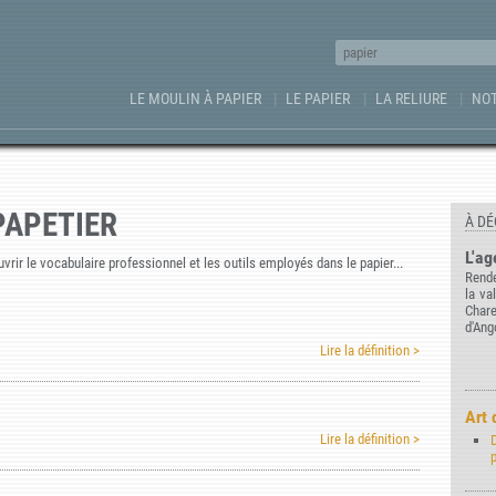
LE MOULIN À PAPIER
LE PAPIER
LA RELIURE
NOT
PAPETIER
À DÉ
L'ag
rir le vocabulaire professionnel et les outils employés dans le papier...
Rende
la va
Char
d'Ang
Lire la définition >
Art 
Lire la définition >
D