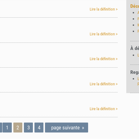
Déco
Lire la définition >
P
P
Lire la définition >
À dé
Lire la définition >
Rega
L
Lire la définition >
Lire la définition >
1
2
3
4
page suivante
»