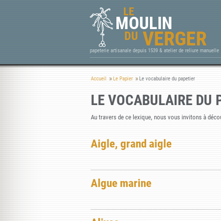
LE
MOULIN
VERGER
DU
papeterie artisanale depuis 1539 & atelier de reliure manuelle
Accueil
Le Papier
Le vocabulaire du papetier
LE VOCABULAIRE DU 
Au travers de ce lexique, nous vous invitons à découv
Aigle, grand aigle
Algue marine