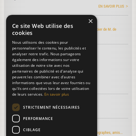
EN SAVOIR PLUS
×
Art de faire le papier
Ce site Web utilise des
Découvrez l'édition électronique de l'Art de faire le papier de M. de
cookies
Lalande
Nous utilisons des cookies pour
personnaliser le contenu, les publicités et
Découvrez le vocabulaire du papier
...
analyser notre trafic. Nous partageons
Chiffonnières
également des informations sur votre
utilisation de notre site avec nos
Chataignes
partenaires de publicité et d'analyse qui
Chanelette
peuvent les combiner avec d'autres
informations que vous leur avez fournies ou
Plus de termes...
qu'ils ont collectées lors de votre utilisation
de leurs services.
En savoir plus
À découvrir sur le papier...
STRICTEMENT NÉCESSAIRES
La troisième dimension
PERFORMANCE
Regards d'artistes...
CIBLAGE
Le moulin du Verger vu par les artistes-peintres, photographes, amis...