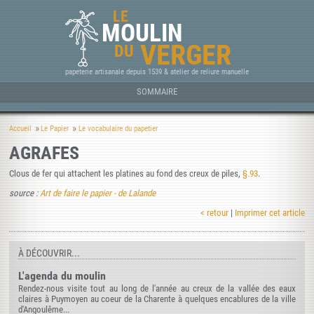
LE
MOULIN
VERGER
DU
papeterie artisanale depuis 1539 & atelier de reliure manuelle
SOMMAIRE
Accueil
Le Papier
Le vocabulaire du papetier
AGRAFES
Clous de fer qui attachent les platines au fond des creux de piles,
§.93
.
source :
Art de faire le papier - de Lalande
< retour
|
Imprimer cet article
À DÉCOUVRIR...
L'agenda du moulin
Rendez-nous visite tout au long de l'année au creux de la vallée des eaux
claires à Puymoyen au coeur de la Charente à quelques encablures de la ville
d'Angoulême...