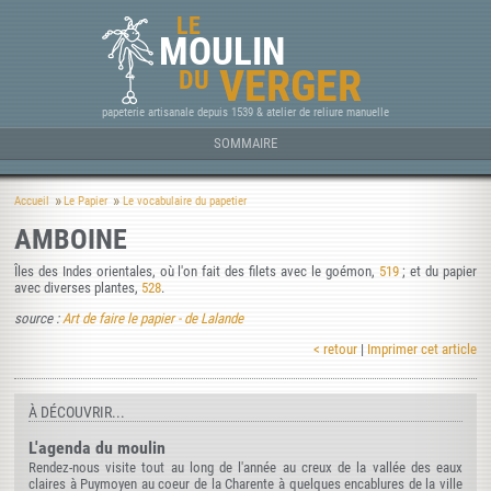
LE
MOULIN
VERGER
DU
papeterie artisanale depuis 1539 & atelier de reliure manuelle
SOMMAIRE
Accueil
Le Papier
Le vocabulaire du papetier
AMBOINE
Îles des Indes orientales, où l'on fait des filets avec le goémon,
519
; et du papier
avec diverses plantes,
528
.
source :
Art de faire le papier - de Lalande
< retour
|
Imprimer cet article
À DÉCOUVRIR...
L'agenda du moulin
Rendez-nous visite tout au long de l'année au creux de la vallée des eaux
claires à Puymoyen au coeur de la Charente à quelques encablures de la ville