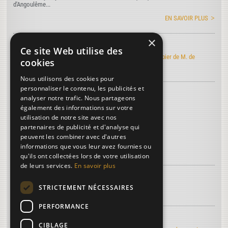
d'Angoulême...
EN SAVOIR PLUS
×
Art de faire le papier
Ce site Web utilise des
Découvrez l'édition électronique de l'Art de faire le papier de M. de
cookies
Lalande
Nous utilisons des cookies pour
personnaliser le contenu, les publicités et
Découvrez le vocabulaire du papier
...
analyser notre trafic. Nous partageons
Papier Joseph
également des informations sur votre
utilisation de notre site avec nos
Brochette
partenaires de publicité et d'analyse qui
Bananier
peuvent les combiner avec d'autres
informations que vous leur avez fournies ou
Plus de termes...
qu'ils ont collectées lors de votre utilisation
de leurs services.
En savoir plus
À découvrir sur le papier...
STRICTEMENT NÉCESSAIRES
La troisième dimension
PERFORMANCE
Regards d'artistes...
CIBLAGE