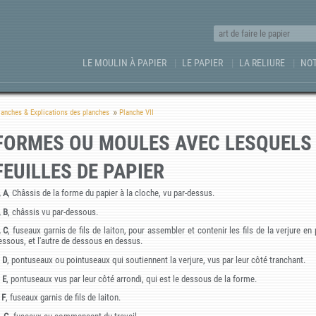
LE MOULIN À PAPIER
LE PAPIER
LA RELIURE
NOT
lanches & Explications des planches
Planche VII
FORMES OU MOULES AVEC LESQUELS 
FEUILLES DE PAPIER
, A
, Châssis de la forme du papier à la cloche, vu par-dessus.
, B
, châssis vu par-dessous.
, C
, fuseaux garnis de fils de laiton, pour assembler et contenir les fils de la verjure
essous, et l'autre de dessous en dessus.
 D
, pontuseaux ou pointuseaux qui soutiennent la verjure, vus par leur côté tranchant.
 E
, pontuseaux vus par leur côté arrondi, qui est le dessous de la forme.
 F
, fuseaux garnis de fils de laiton.