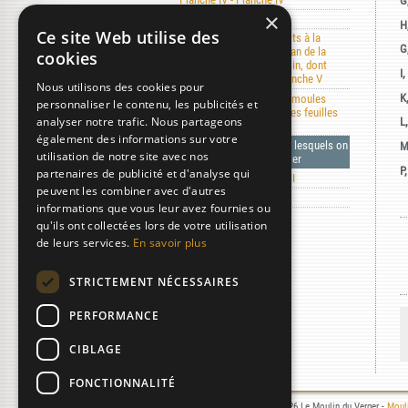
G
×
Planche V - Planche V
H
Ce site Web utilise des
Planche VI - Cylindres faits à la
G
manière de Hollande ; plan de la
cookies
partie inférieure du moulin, dont
I, 
l'élévation formait la planche V
Nous utilisons des cookies pour
K
Planche VII - Formes ou moules
personnaliser le contenu, les publicités et
avec lesquels on puise les feuilles
analyser notre trafic. Nous partageons
L,
de papier
également des informations sur votre
Formes ou moules avec lesquels on
M
utilisation de notre site avec nos
puise les feuilles de papier
P,
partenaires de publicité et d'analyse qui
Planche VIII - Planche VIII
peuvent les combiner avec d'autres
Planche IX - Planche IX
informations que vous leur avez fournies ou
qu'ils ont collectées lors de votre utilisation
de leurs services.
En savoir plus
STRICTEMENT NÉCESSAIRES
PERFORMANCE
CIBLAGE
FONCTIONNALITÉ
Mentions légales
- © 2000-2026 Le Moulin du Verger -
Mouli