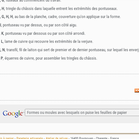
, G
, fuseaux au commencent du travail.
, H
, tringle du châssis dans laquelle entrent les extrémités des pontuseaux.
, G, H, H
, au bas de la planche, cadre, couverture qu'on applique sur la forme.
I
, pontuseau vu par dessus, ou par son côté aigu.
, K
, pontuseau vu par dessous ou par son côté arrondi.
 L
, lame de cuivre qui recouvre les extrémités de la verjure.
, N
, transfil, fil de laiton qui sert de premier et de dernier pontuseau, sur lequel les enver
 P
, équerres de cuivre, pour assembler les tringles du châssis.
n à papier
-
Papeterie artisanale
-
Atelier de reliure
- 16400 Puymoyen - Charente - France