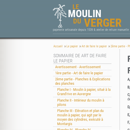
LE
MOULIN
VERGER
DU
papeterie artisanale depuis 1539 & atelier de reliure manuelle
Accueil
Le papier
Art de faire le papier
2ème partie - P
SOMMAIRE DE ART DE FAIRE
LE PAPIER
Avertissement - Avertissement
1ère partie - Art de faire le papier
2ème partie - Planches & Explications
A
des planches
B
Planche I - Moulin à papier, situé à la
Grand'rive en Auvergne
C
d
Planche II - Intérieur du moulin à
pilons
D,
Planche III - Elévation et plan du
E,
moulin à papier, qui agit par le
moyen des cylindres, exécuté à
F,
Montargis
Planche IV - Planche IV