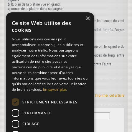
b, b
, plan de la platine vue en grand.
c
, coupe de la platine dans sa largeur.
×
Figure 8
D, D
, châssis à double coulisse, vu de profil, pour modérer les issues du vent
Ce site Web utilise des
dans l'étendoir.
cookies
E, E
, plan de châssis qui glissent l'un devant l'autre, à moitié fermés. Voyez
§.330.
Nous utilisons des cookies pour
Figure 9
personnaliser le contenu, les publicités et
A
, rouet qui tourne par le moyen de l'eau, et qui fait mouvoir le cylindre du
analyser notre trafic. Nous partageons
laminoir.
B
, cylindres de cuivre d'un pied de diamètre, et de 30 pouces de long, entre
également des informations sur votre
lesquels on fait passer chaque feuille de papier.
utilisation de notre site avec nos
C, C
, coins de bois qui servent à serrer les cylindres l'un contre l'autre.
partenaires de publicité et d'analyse qui
peuvent les combiner avec d'autres
informations que vous leur avez fournies ou
qu'ils ont collectées lors de votre utilisation
de leurs services.
En savoir plus
Art de faire le papier en RSS
|
Imprimer cet article
STRICTEMENT NÉCESSAIRES
PERFORMANCE
CIBLAGE