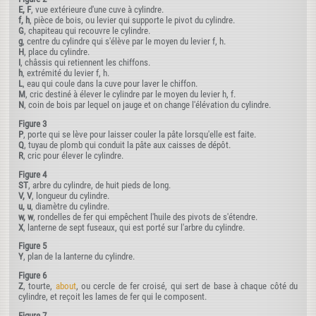
E, F
, vue extérieure d'une cuve à cylindre.
f, h
, pièce de bois, ou levier qui supporte le pivot du cylindre.
G
, chapiteau qui recouvre le cylindre.
g
, centre du cylindre qui s'élève par le moyen du levier f, h.
H
, place du cylindre.
I
, châssis qui retiennent les chiffons.
h
, extrémité du levier f, h.
L
, eau qui coule dans la cuve pour laver le chiffon.
M
, cric destiné à élever le cylindre par le moyen du levier h, f.
N
, coin de bois par lequel on jauge et on change l'élévation du cylindre.
Figure 3
P
, porte qui se lève pour laisser couler la pâte lorsqu'elle est faite.
Q
, tuyau de plomb qui conduit la pâte aux caisses de dépôt.
R
, cric pour élever le cylindre.
Figure 4
ST
, arbre du cylindre, de huit pieds de long.
V, V
, longueur du cylindre.
u, u
, diamètre du cylindre.
w, w
, rondelles de fer qui empêchent l'huile des pivots de s'étendre.
X
, lanterne de sept fuseaux, qui est porté sur l'arbre du cylindre.
Figure 5
Y
, plan de la lanterne du cylindre.
Figure 6
Z
, tourte,
about
, ou cercle de fer croisé, qui sert de base à chaque côté du
cylindre, et reçoit les lames de fer qui le composent.
Figure 7