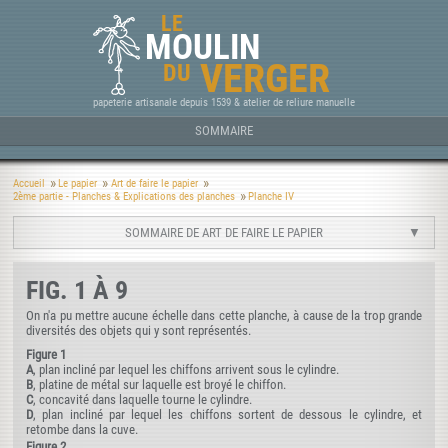
LE
MOULIN
VERGER
DU
papeterie artisanale depuis 1539 & atelier de reliure manuelle
SOMMAIRE
Accueil
Le papier
Art de faire le papier
2ème partie - Planches & Explications des planches
Planche IV
SOMMAIRE DE ART DE FAIRE LE PAPIER
FIG. 1 À 9
On n'a pu mettre aucune échelle dans cette planche, à cause de la trop grande
diversités des objets qui y sont représentés.
Figure 1
A
, plan incliné par lequel les chiffons arrivent sous le cylindre.
B
, platine de métal sur laquelle est broyé le chiffon.
C
, concavité dans laquelle tourne le cylindre.
D
, plan incliné par lequel les chiffons sortent de dessous le cylindre, et
retombe dans la cuve.
Figure 2