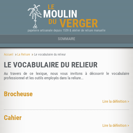
LE
MOULIN
VERGER
DU
papeterie artisanale depuis 1539 & atelier de reliure manuelle
SOMMAIRE
Accueil
La Reliure
Le vocabulaire du relieur
LE VOCABULAIRE DU RELIEUR
Au travers de ce lexique, nous vous invitons à découvrir le vocabulaire
professionnel et les outils employés dans la reliure...
Brocheuse
Lire la définition >
Cahier
Lire la définition >