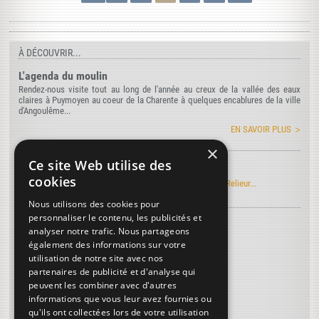
À DÉCOUVRIR...
L'agenda du moulin
Rendez-nous visite tout au long de l'année au creux de la vallée des eaux
claires à Puymoyen au coeur de la Charente à quelques encablures de la ville
d'Angoulême...
EN SAVOIR PLUS
×
Ce site Web utilise des
Manuel Roret du Relieur
cookies
Découvrez l'édition électronique du manuel Roret du Relieur...
Nous utilisons des cookies pour
personnaliser le contenu, les publicités et
Découvrez le vocabulaire de la reliure
...
analyser notre trafic. Nous partageons
Egayer la dorure
également des informations sur votre
utilisation de notre site avec nos
Plioir
partenaires de publicité et d'analyse qui
Bosses
peuvent les combiner avec d'autres
informations que vous leur avez fournies ou
Plus de termes...
qu'ils ont collectées lors de votre utilisation