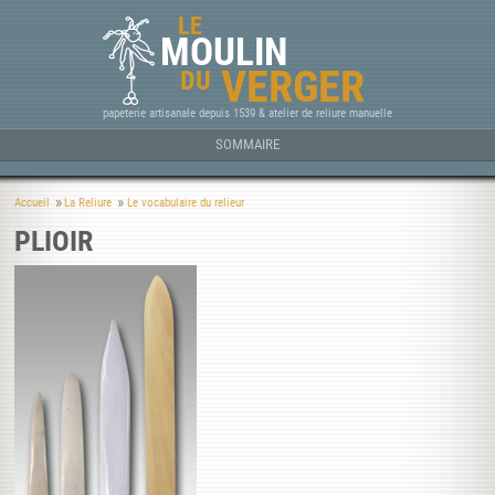
LE
MOULIN
VERGER
DU
papeterie artisanale depuis 1539 & atelier de reliure manuelle
SOMMAIRE
Accueil
La Reliure
Le vocabulaire du relieur
PLIOIR