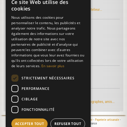
Ce site Web utilise des
Manuel Roret du Relieur
cookies
Découvrez l'édition électronique du manuel Roret du Relieur...
Nous utilisons des cookies pour
personnaliser le contenu, les publicités et
Découvrez le vocabulaire de la reliure
...
analyser notre trafic. Nous partageons
Nerfs
également des informations sur votre
utilisation de notre site avec nos
Bosses
partenaires de publicité et d'analyse qui
Fleur
peuvent les combiner avec d'autres
informations que vous leur avez fournies ou
Plus de termes...
qu'ils ont collectées lors de votre utilisation
de leurs services.
En savoir plus
À découvrir sur la reliure...
STRICTEMENT NÉCESSAIRES
Article de Art & Métiers du Livre
PERFORMANCE
Regards d'artistes...
CIBLAGE
Le moulin du Verger vu par les artistes-peintres, photographes, amis...
FONCTIONNALITÉ
Mentions légales
- © 2000-2026 Le Moulin du Verger -
Moulin à papier
-
Papeterie artisanale
-
ACCEPTER TOUT
REFUSER TOUT
Atelier de reliure
- 16400 Puymoyen - Charente - France