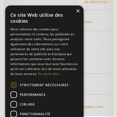
EN SAVOIR PLUS
×
Ce site Web utilise des
Manuel Roret du Relieur
cookies
Découvrez l'édition électronique du manuel Roret du Relieur...
Nous utilisons des cookies pour
personnaliser le contenu, les publicités et
Découvrez le vocabulaire de la reliure
...
analyser notre trafic. Nous partageons
Cisaille
également des informations sur votre
utilisation de notre site avec nos
Brassée
partenaires de publicité et d'analyse qui
Doreur sur tranches
peuvent les combiner avec d'autres
informations que vous leur avez fournies ou
Plus de termes...
qu'ils ont collectées lors de votre utilisation
de leurs services.
En savoir plus
À découvrir sur la reliure...
STRICTEMENT NÉCESSAIRES
Article de Art & Métiers du Livre
PERFORMANCE
Regards d'artistes...
CIBLAGE
Le moulin du Verger vu par les artistes-peintres, photographes, amis...
FONCTIONNALITÉ