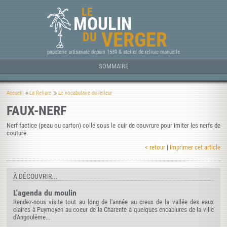
LE
MOULIN
VERGER
DU
papeterie artisanale depuis 1539 & atelier de reliure manuelle
SOMMAIRE
Accueil
La Reliure
Le vocabulaire du relieur
FAUX-NERF
Nerf factice (peau ou carton) collé sous le cuir de couvrure pour imiter les nerfs de
couture.
< retour
|
Imprimer cet article
À DÉCOUVRIR...
L'agenda du moulin
Rendez-nous visite tout au long de l'année au creux de la vallée des eaux
claires à Puymoyen au coeur de la Charente à quelques encablures de la ville
d'Angoulême...