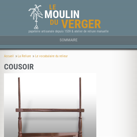
LE
MOULIN
VERGER
DU
papeterie artisanale depuis 1539 & atelier de reliure manuelle
SOMMAIRE
Accueil
La Reliure
Le vocabulaire du relieur
COUSOIR