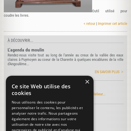
Outil utilisé pour
coudre les livres.
< retour
|
Imprimer cet article
À DÉCOUVRIR...
L'agenda du moulin
Rendez-nous visite tout au long de l'année au creux de la vallée des eaux
claires à Puymoyen au coeur de la Charente à quelques encablures de la ville
d'Angoulême...
EN SAVOIR PLUS
×
Ce site Web utilise des
Manuel Roret du Relieur
cookies
Découvrez l'édition électronique du manuel Roret du Relieur...
Nous utilisons des cookies pour
personnaliser le contenu, les publicités et
Découvrez le vocabulaire de la reliure
...
analyser notre trafic. Nous partageons
Tranchefile
également des informations sur votre
utilisation de notre site avec nos
Lignes de pied
partenaires de publicité et d'analyse qui