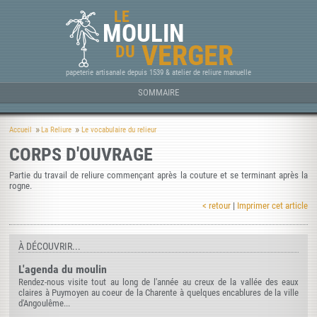
LE
MOULIN
VERGER
DU
papeterie artisanale depuis 1539 & atelier de reliure manuelle
SOMMAIRE
Accueil
La Reliure
Le vocabulaire du relieur
CORPS D'OUVRAGE
Partie du travail de reliure commençant après la couture et se terminant après la
rogne.
< retour
|
Imprimer cet article
À DÉCOUVRIR...
L'agenda du moulin
Rendez-nous visite tout au long de l'année au creux de la vallée des eaux
claires à Puymoyen au coeur de la Charente à quelques encablures de la ville
d'Angoulême...