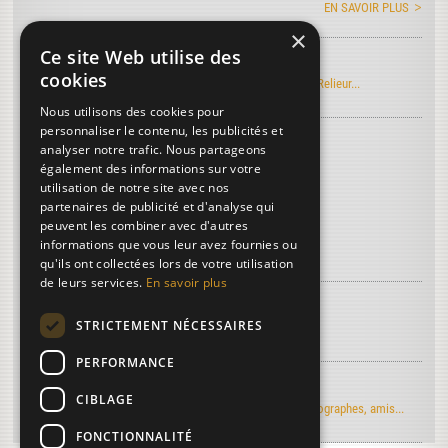
EN SAVOIR PLUS
×
Ce site Web utilise des
Manuel Roret du Relieur
cookies
Découvrez l'édition électronique du manuel Roret du Relieur...
Nous utilisons des cookies pour
personnaliser le contenu, les publicités et
Découvrez le vocabulaire de la reliure
...
analyser notre trafic. Nous partageons
Collationner, collationnement
également des informations sur votre
utilisation de notre site avec nos
Entre-nerf
partenaires de publicité et d'analyse qui
Grecque
peuvent les combiner avec d'autres
informations que vous leur avez fournies ou
Plus de termes...
qu'ils ont collectées lors de votre utilisation
de leurs services.
En savoir plus
À découvrir sur la reliure...
STRICTEMENT NÉCESSAIRES
Article de Art & Métiers du Livre
PERFORMANCE
Regards d'artistes...
CIBLAGE
Le moulin du Verger vu par les artistes-peintres, photographes, amis...
FONCTIONNALITÉ