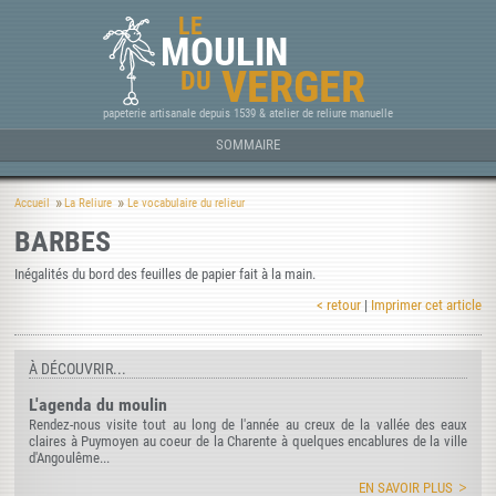
LE
MOULIN
VERGER
DU
papeterie artisanale depuis 1539 & atelier de reliure manuelle
SOMMAIRE
Accueil
La Reliure
Le vocabulaire du relieur
BARBES
Inégalités du bord des feuilles de papier fait à la main.
< retour
|
Imprimer cet article
À DÉCOUVRIR...
L'agenda du moulin
Rendez-nous visite tout au long de l'année au creux de la vallée des eaux
claires à Puymoyen au coeur de la Charente à quelques encablures de la ville
d'Angoulême...
EN SAVOIR PLUS