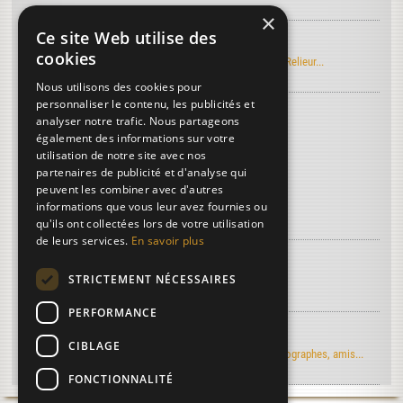
×
Ce site Web utilise des
Manuel Roret du Relieur
cookies
Découvrez l'édition électronique du manuel Roret du Relieur...
Nous utilisons des cookies pour
personnaliser le contenu, les publicités et
Découvrez le vocabulaire de la reliure
...
analyser notre trafic. Nous partageons
Doreur sur tranches
également des informations sur votre
utilisation de notre site avec nos
Noeud de tisserand
partenaires de publicité et d'analyse qui
Signet
peuvent les combiner avec d'autres
informations que vous leur avez fournies ou
Plus de termes...
qu'ils ont collectées lors de votre utilisation
de leurs services.
En savoir plus
À découvrir sur la reliure...
STRICTEMENT NÉCESSAIRES
Article de Art & Métiers du Livre
PERFORMANCE
Regards d'artistes...
CIBLAGE
Le moulin du Verger vu par les artistes-peintres, photographes, amis...
FONCTIONNALITÉ