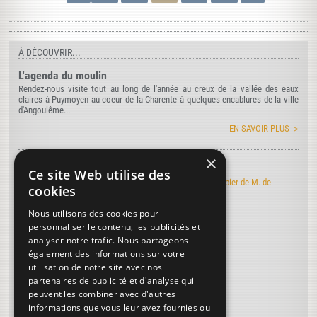
À DÉCOUVRIR...
L'agenda du moulin
Rendez-nous visite tout au long de l'année au creux de la vallée des eaux
claires à Puymoyen au coeur de la Charente à quelques encablures de la ville
d'Angoulême...
EN SAVOIR PLUS
×
Art de faire le papier
Ce site Web utilise des
Découvrez l'édition électronique de l'Art de faire le papier de M. de
cookies
Lalande
Nous utilisons des cookies pour
personnaliser le contenu, les publicités et
Découvrez le vocabulaire du papier
...
analyser notre trafic. Nous partageons
Bachat
également des informations sur votre
utilisation de notre site avec nos
Feutre
partenaires de publicité et d'analyse qui
Bachat-long
peuvent les combiner avec d'autres
informations que vous leur avez fournies ou
Plus de termes...