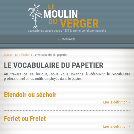
LE
MOULIN
VERGER
DU
papeterie artisanale depuis 1539 & atelier de reliure manuelle
SOMMAIRE
Accueil
Le Papier
Le vocabulaire du papetier
LE VOCABULAIRE DU PAPETIER
Au travers de ce lexique, nous vous invitons à découvrir le vocabulaire
professionnel et les outils employés dans le papier...
Étendoir ou séchoir
Lire la définition >
Ferlet ou Frelet
Lire la définition >