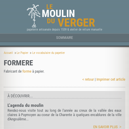
LE
MOULIN
VERGER
DU
papeterie artisanale depuis 1539 & atelier de reliure manuelle
SOMMAIRE
Accueil
Le Papier
Le vocabulaire du papetier
FORMERE
Fabricant de
forme
à papier.
< retour
|
Imprimer cet article
À DÉCOUVRIR...
L'agenda du moulin
Rendez-nous visite tout au long de l'année au creux de la vallée des eaux
claires à Puymoyen au coeur de la Charente à quelques encablures de la ville
d'Angoulême...
EN SAVOIR PLUS