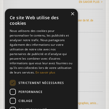
EN SAVOIR PLUS
×
Art de faire le papier
Ce site Web utilise des
Découvrez l'édition électronique de l'Art de faire le papier de M. de
cookies
Lalande
Nous utilisons des cookies pour
personnaliser le contenu, les publicités et
Découvrez le vocabulaire du papier
...
analyser notre trafic. Nous partageons
Canal de Briare
également des informations sur votre
utilisation de notre site avec nos
Baskerville
partenaires de publicité et d'analyse qui
Redable
peuvent les combiner avec d'autres
informations que vous leur avez fournies ou
Plus de termes...
qu'ils ont collectées lors de votre utilisation
de leurs services.
En savoir plus
À découvrir sur le papier...
STRICTEMENT NÉCESSAIRES
La troisième dimension
PERFORMANCE
Regards d'artistes...
CIBLAGE
Le moulin du Verger vu par les artistes-peintres, photographes, amis...