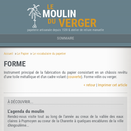
LE
MOULIN
VERGER
DU
papeterie artisanale depuis 1539 & atelier de reliure manuelle
SOMMAIRE
Accueil
Le Papier
Le vocabulaire du papetier
FORME
Instrument principal de la fabrication du papier consistant en un châssis revêtu
d’une toile métallique et d'un cadre volant (
couverte
). Forme vélin ou verger.
< retour
|
Imprimer cet article
À DÉCOUVRIR...
L'agenda du moulin
Rendez-nous visite tout au long de l'année au creux de la vallée des eaux
claires à Puymoyen au coeur de la Charente à quelques encablures de la ville
d'Angoulême...