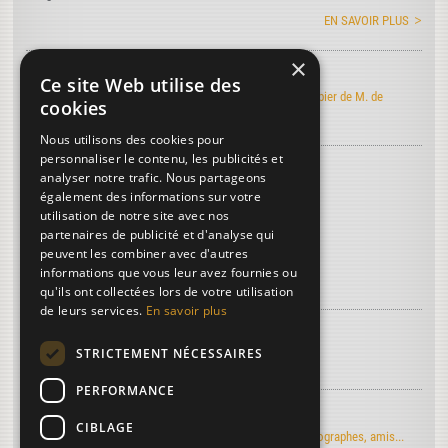
EN SAVOIR PLUS
×
Art de faire le papier
Ce site Web utilise des
Découvrez l'édition électronique de l'Art de faire le papier de M. de
cookies
Lalande
Nous utilisons des cookies pour
personnaliser le contenu, les publicités et
Découvrez le vocabulaire du papier
...
analyser notre trafic. Nous partageons
Acanthium
également des informations sur votre
utilisation de notre site avec nos
Blanchets
partenaires de publicité et d'analyse qui
Camus (M. le)
peuvent les combiner avec d'autres
informations que vous leur avez fournies ou
Plus de termes...
qu'ils ont collectées lors de votre utilisation
de leurs services.
En savoir plus
À découvrir sur le papier...
STRICTEMENT NÉCESSAIRES
La troisième dimension
PERFORMANCE
Regards d'artistes...
CIBLAGE
Le moulin du Verger vu par les artistes-peintres, photographes, amis...