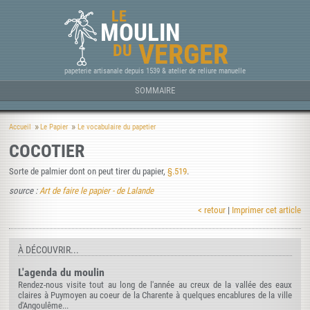
LE
MOULIN
VERGER
DU
papeterie artisanale depuis 1539 & atelier de reliure manuelle
SOMMAIRE
Accueil
Le Papier
Le vocabulaire du papetier
COCOTIER
Sorte de palmier dont on peut tirer du papier,
§.519
.
source :
Art de faire le papier - de Lalande
< retour
|
Imprimer cet article
À DÉCOUVRIR...
L'agenda du moulin
Rendez-nous visite tout au long de l'année au creux de la vallée des eaux
claires à Puymoyen au coeur de la Charente à quelques encablures de la ville
d'Angoulême...