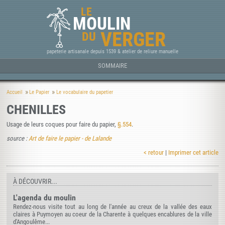
LE
MOULIN
VERGER
DU
papeterie artisanale depuis 1539 & atelier de reliure manuelle
SOMMAIRE
Accueil
Le Papier
Le vocabulaire du papetier
CHENILLES
Usage de leurs coques pour faire du papier,
§.554
.
source :
Art de faire le papier - de Lalande
< retour
|
Imprimer cet article
À DÉCOUVRIR...
L'agenda du moulin
Rendez-nous visite tout au long de l'année au creux de la vallée des eaux
claires à Puymoyen au coeur de la Charente à quelques encablures de la ville
d'Angoulême...